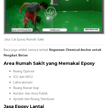
Jasa Cat Epoxy Rumah Sakit
Baca juga artikel lainnya terkait
Kegunaan Chemical Anchor untuk
Pengikat Beton
Area Rumah Sakit yang Memakai Epoxy
Ruang Operasi
ICU dan NICU
Laboratorium
Ruang Rawat Inap
Koridor dan Area Publik
Apotek dan Ruang Sterilisasi
Jasa Epoxy Lantai