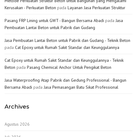
Metode Perkuatan Struktur Beton untuk Bangunan yang Mengalami
Kerusakan - Perkuatan Beton
pada
Layanan Jasa Perkuatan Struktur
Pasang FRP Lining untuk GWT - Bangun Bersama Abadi
pada
Jasa
Pembuatan Lantai Beton untuk Pabrik dan Gudang
Jasa Pembuatan Lantai Beton untuk Pabrik dan Gudang - Teknik Beton
pada
Cat Epoxy untuk Rumah Sakit Standar dan Keunggulannya
Cat Epoxy untuk Rumah Sakit Standar dan Keunggulannya - Teknik
Beton
pada
Pasang Chemical Anchor Untuk Pengikat Beton
Jasa Waterproofing Atap Pabrik dan Gedung Professional - Bangun
Bersama Abadi
pada
Jasa Pemasangan Batu Sikat Professional
Archives
Agustus 2026
Juli 2026