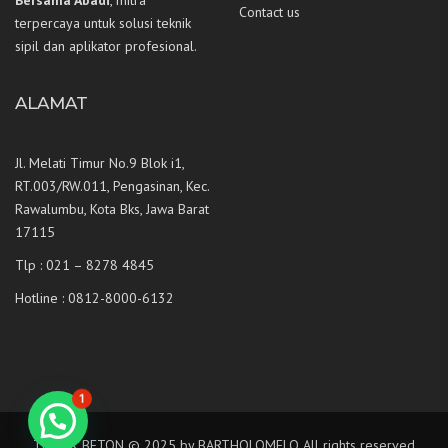
Bersama Abadi
, mitra
Contact us
terpercaya untuk solusi teknik
sipil dan aplikator profesional.
ALAMAT
Jl. Melati Timur No.9 Blok i1,
RT.003/RW.011, Pengasinan, Kec.
Rawalumbu, Kota Bks, Jawa Barat
17115
Tlp : 021 – 8278 4845
Hotline : 0812-8000-6132
1
TEKNIK BETON © 2025 by BARTHOLOMELO All rights reserved