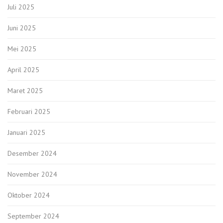
Juli 2025
Juni 2025
Mei 2025
April 2025
Maret 2025
Februari 2025
Januari 2025
Desember 2024
November 2024
Oktober 2024
September 2024