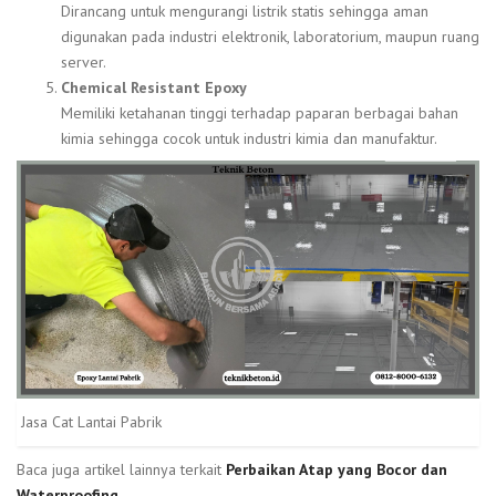
Dirancang untuk mengurangi listrik statis sehingga aman
digunakan pada industri elektronik, laboratorium, maupun ruang
server.
Chemical Resistant Epoxy
Memiliki ketahanan tinggi terhadap paparan berbagai bahan
kimia sehingga cocok untuk industri kimia dan manufaktur.
Jasa Cat Lantai Pabrik
Baca juga artikel lainnya terkait
Perbaikan Atap yang Bocor dan
Waterproofing