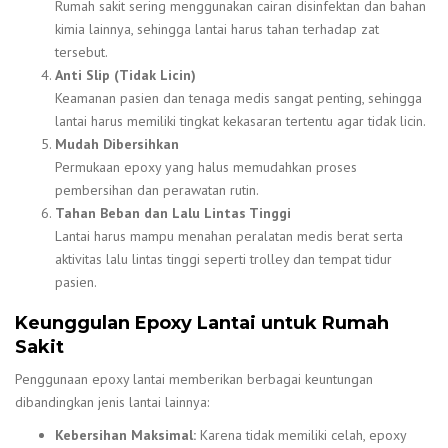
Rumah sakit sering menggunakan cairan disinfektan dan bahan
kimia lainnya, sehingga lantai harus tahan terhadap zat
tersebut.
Anti Slip (Tidak Licin)
Keamanan pasien dan tenaga medis sangat penting, sehingga
lantai harus memiliki tingkat kekasaran tertentu agar tidak licin.
Mudah Dibersihkan
Permukaan epoxy yang halus memudahkan proses
pembersihan dan perawatan rutin.
Tahan Beban dan Lalu Lintas Tinggi
Lantai harus mampu menahan peralatan medis berat serta
aktivitas lalu lintas tinggi seperti trolley dan tempat tidur
pasien.
Keunggulan Epoxy Lantai untuk Rumah
Sakit
Penggunaan epoxy lantai memberikan berbagai keuntungan
dibandingkan jenis lantai lainnya:
Kebersihan Maksimal:
Karena tidak memiliki celah, epoxy