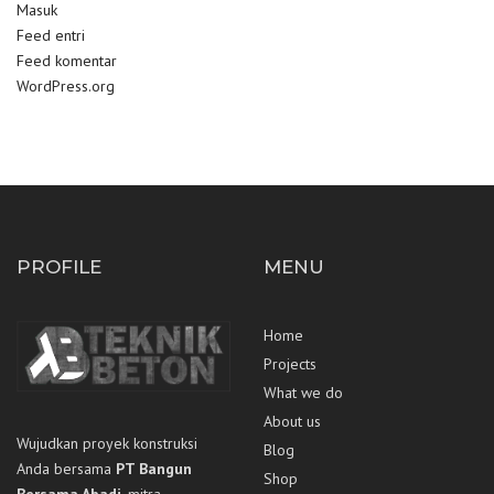
Masuk
Feed entri
Feed komentar
WordPress.org
PROFILE
MENU
Home
Projects
What we do
About us
Wujudkan proyek konstruksi
Blog
Anda bersama
PT Bangun
Shop