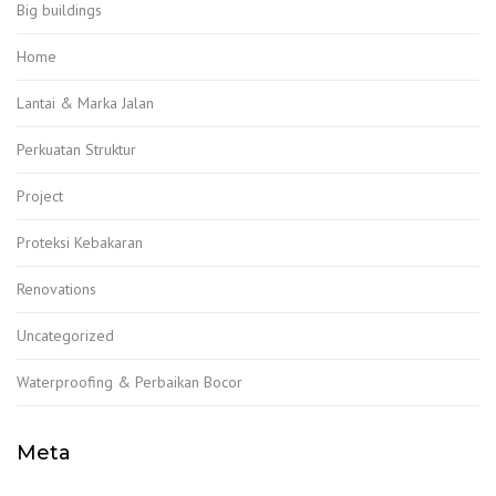
Big buildings
Home
Lantai & Marka Jalan
Perkuatan Struktur
Project
Proteksi Kebakaran
Renovations
Uncategorized
Waterproofing & Perbaikan Bocor
Meta