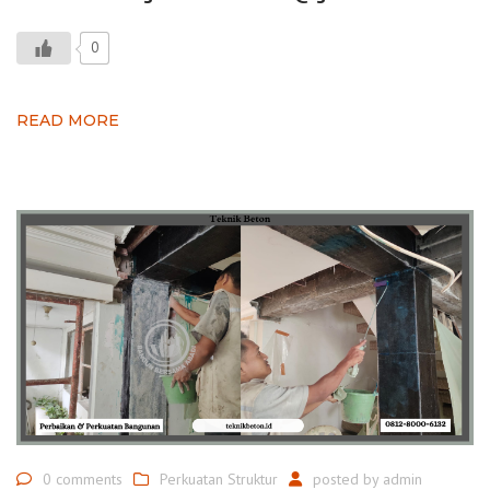
0
READ MORE
0 comments
Perkuatan Struktur
posted by
admin