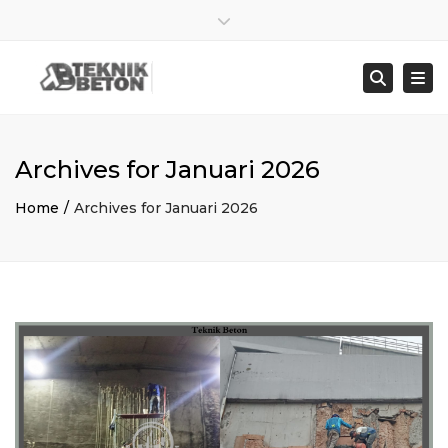
×
Close top bar
Sen – Jum : 8:00 – 17:00
021 8278 4845
Togg
Searc
bangunbersamaabadi@gmail.com
Archives for Januari 2026
Home
Archives for Januari 2026