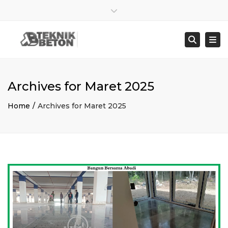
×
Close top bar
Sen – Jum : 8:00 – 17:00
021 8278 4845
Togg
Searc
bangunbersamaabadi@gmail.com
Archives for Maret 2025
Home
Archives for Maret 2025