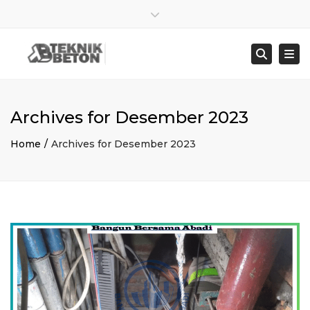
×
Close top bar
Sen – Jum : 8:00 – 17:00
021 8278 4845
Togg
Searc
bangunbersamaabadi@gmail.com
Archives for Desember 2023
Home
Archives for Desember 2023