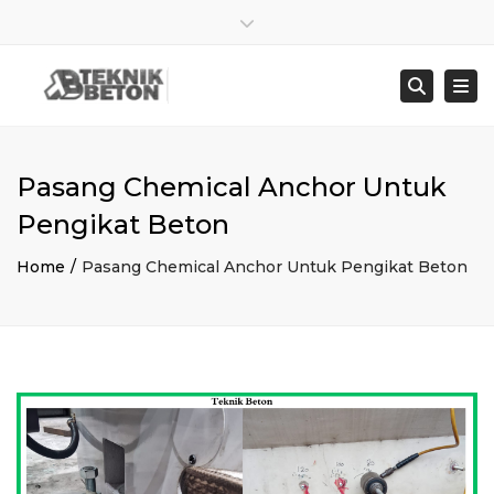
×
Close top bar
Sen – Jum : 8:00 – 17:00
021 8278 4845
Togg
Searc
bangunbersamaabadi@gmail.com
Pasang Chemical Anchor Untuk
Pengikat Beton
Home
Pasang Chemical Anchor Untuk Pengikat Beton