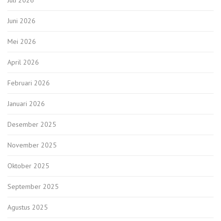
Juni 2026
Mei 2026
April 2026
Februari 2026
Januari 2026
Desember 2025
November 2025
Oktober 2025
September 2025
Agustus 2025