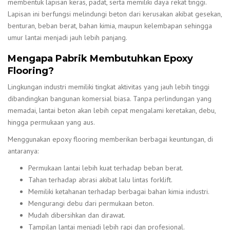
membentuk lapisan keras, padat, serta memiliki daya rekat tinggi.
Lapisan ini berfungsi melindungi beton dari kerusakan akibat gesekan,
benturan, beban berat, bahan kimia, maupun kelembapan sehingga
umur lantai menjadi jauh lebih panjang.
Mengapa Pabrik Membutuhkan Epoxy
Flooring?
Lingkungan industri memiliki tingkat aktivitas yang jauh lebih tinggi
dibandingkan bangunan komersial biasa. Tanpa perlindungan yang
memadai, lantai beton akan lebih cepat mengalami keretakan, debu,
hingga permukaan yang aus.
Menggunakan epoxy flooring memberikan berbagai keuntungan, di
antaranya:
Permukaan lantai lebih kuat terhadap beban berat.
Tahan terhadap abrasi akibat lalu lintas forklift.
Memiliki ketahanan terhadap berbagai bahan kimia industri.
Mengurangi debu dari permukaan beton.
Mudah dibersihkan dan dirawat.
Tampilan lantai menjadi lebih rapi dan profesional.