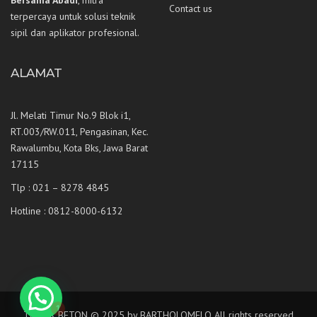
Bersama Abadi
, mitra
Contact us
terpercaya untuk solusi teknik
sipil dan aplikator profesional.
ALAMAT
Jl. Melati Timur No.9 Blok i1,
RT.003/RW.011, Pengasinan, Kec.
Rawalumbu, Kota Bks, Jawa Barat
17115
Tlp : 021 – 8278 4845
Hotline : 0812-8000-6132
1
TEKNIK BETON © 2025 by BARTHOLOMELO All rights reserved