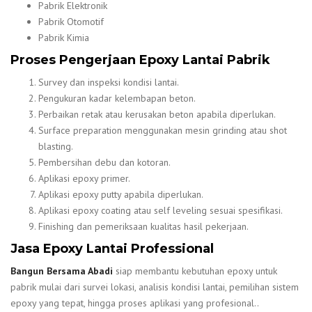
Pabrik Elektronik
Pabrik Otomotif
Pabrik Kimia
Proses Pengerjaan Epoxy Lantai Pabrik
Survey dan inspeksi kondisi lantai.
Pengukuran kadar kelembapan beton.
Perbaikan retak atau kerusakan beton apabila diperlukan.
Surface preparation menggunakan mesin grinding atau shot
blasting.
Pembersihan debu dan kotoran.
Aplikasi epoxy primer.
Aplikasi epoxy putty apabila diperlukan.
Aplikasi epoxy coating atau self leveling sesuai spesifikasi.
Finishing dan pemeriksaan kualitas hasil pekerjaan.
Jasa Epoxy Lantai Professional
Bangun Bersama Abadi
siap membantu kebutuhan epoxy untuk
pabrik mulai dari survei lokasi, analisis kondisi lantai, pemilihan sistem
epoxy yang tepat, hingga proses aplikasi yang profesional..