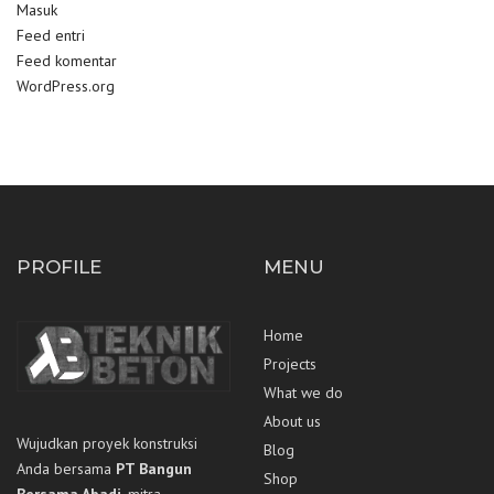
Masuk
Feed entri
Feed komentar
WordPress.org
PROFILE
MENU
Home
Projects
What we do
About us
Wujudkan proyek konstruksi
Blog
Anda bersama
PT Bangun
Shop