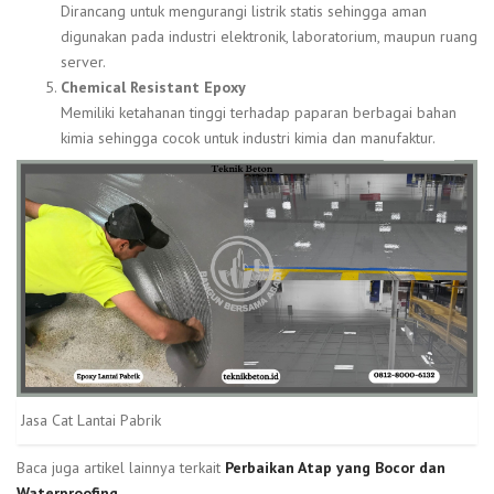
Dirancang untuk mengurangi listrik statis sehingga aman
digunakan pada industri elektronik, laboratorium, maupun ruang
server.
Chemical Resistant Epoxy
Memiliki ketahanan tinggi terhadap paparan berbagai bahan
kimia sehingga cocok untuk industri kimia dan manufaktur.
Jasa Cat Lantai Pabrik
Baca juga artikel lainnya terkait
Perbaikan Atap yang Bocor dan
Waterproofing