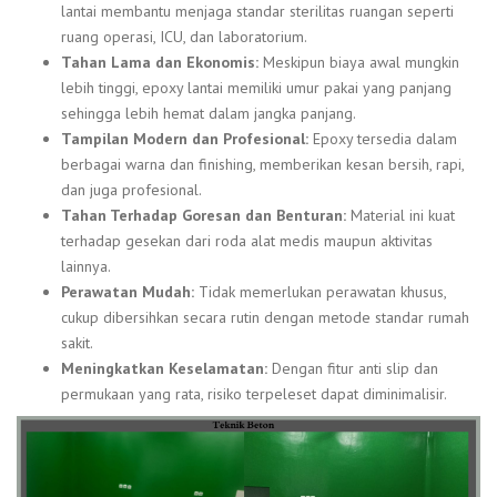
lantai membantu menjaga standar sterilitas ruangan seperti
ruang operasi, ICU, dan laboratorium.
Tahan Lama dan Ekonomis:
Meskipun biaya awal mungkin
lebih tinggi, epoxy lantai memiliki umur pakai yang panjang
sehingga lebih hemat dalam jangka panjang.
Tampilan Modern dan Profesional:
Epoxy tersedia dalam
berbagai warna dan finishing, memberikan kesan bersih, rapi,
dan juga profesional.
Tahan Terhadap Goresan dan Benturan:
Material ini kuat
terhadap gesekan dari roda alat medis maupun aktivitas
lainnya.
Perawatan Mudah:
Tidak memerlukan perawatan khusus,
cukup dibersihkan secara rutin dengan metode standar rumah
sakit.
Meningkatkan Keselamatan:
Dengan fitur anti slip dan
permukaan yang rata, risiko terpeleset dapat diminimalisir.