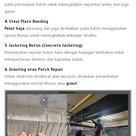
pada permukaan balok untuk meningkatkan kapasitas lentur dan juga
geser.
4.
Steel Plate Bonding
Pelat baja
dipasang dan juga direkatkan pada balok menggunakan
epoxy khusus untuk meningkatkan kekuatan struktur.
5.
Jacketing Beton (Concrete Jacketing)
Penambahan lapisan beton baru dengan tulangan tambahan untuk
memperbesar dimensi dan kapasitas balok.
6.
Grouting atau Patch Repair
Untuk retak non-struktural atau keropos, dilakukan penambalan
menggunakan mortar khusus atau
grout
.