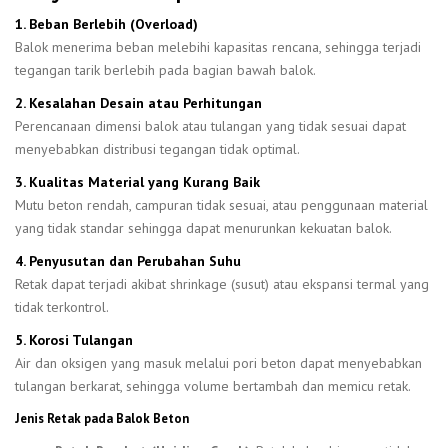
1. Beban Berlebih (Overload)
Balok menerima beban melebihi kapasitas rencana, sehingga terjadi
tegangan tarik berlebih pada bagian bawah balok.
2. Kesalahan Desain atau Perhitungan
Perencanaan dimensi balok atau tulangan yang tidak sesuai dapat
menyebabkan distribusi tegangan tidak optimal.
3. Kualitas Material yang Kurang Baik
Mutu beton rendah, campuran tidak sesuai, atau penggunaan material
yang tidak standar sehingga dapat menurunkan kekuatan balok.
4. Penyusutan dan Perubahan Suhu
Retak dapat terjadi akibat shrinkage (susut) atau ekspansi termal yang
tidak terkontrol.
5. Korosi Tulangan
Air dan oksigen yang masuk melalui pori beton dapat menyebabkan
tulangan berkarat, sehingga volume bertambah dan memicu retak.
Jenis Retak pada Balok Beton