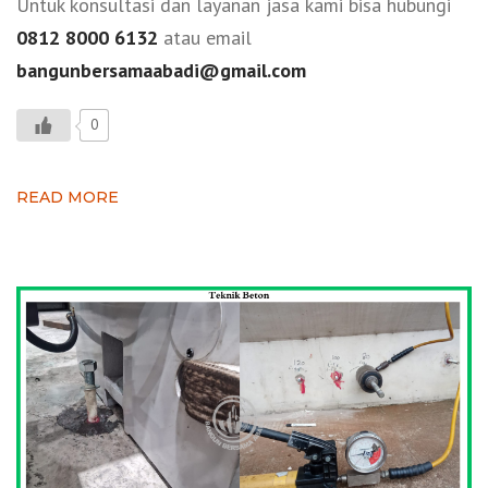
Untuk konsultasi dan layanan jasa kami bisa hubungi
0812 8000 6132
atau email
bangunbersamaabadi@gmail.com
0
READ MORE