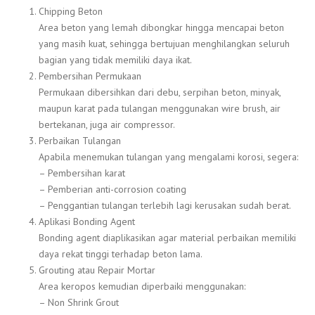
Chipping Beton
Area beton yang lemah dibongkar hingga mencapai beton
yang masih kuat, sehingga bertujuan menghilangkan seluruh
bagian yang tidak memiliki daya ikat.
Pembersihan Permukaan
Permukaan dibersihkan dari debu, serpihan beton, minyak,
maupun karat pada tulangan menggunakan wire brush, air
bertekanan, juga air compressor.
Perbaikan Tulangan
Apabila menemukan tulangan yang mengalami korosi, segera:
– Pembersihan karat
– Pemberian anti-corrosion coating
– Penggantian tulangan terlebih lagi kerusakan sudah berat.
Aplikasi Bonding Agent
Bonding agent diaplikasikan agar material perbaikan memiliki
daya rekat tinggi terhadap beton lama.
Grouting atau Repair Mortar
Area keropos kemudian diperbaiki menggunakan:
– Non Shrink Grout