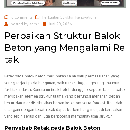
0 comments
Perkuatan Struktur
,
Renovations
posted by
admin
Juni 30, 2026
Perbaikan Struktur Balok
Beton yang Mengalami Re
tak
Retak pada balok beton merupakan salah satu permasalahan yang
sering terjadi pada bangunan, baik rumah tinggal, gedung, maupun
fasilitas industri. Kondisi ini tidak boleh dianggap sepele, karena balok
merupakan elemen struktur utama yang berfungsi menahan beban
lentur dan mendistribusikan beban ke kolom serta fondasi. Jika tidak
ditangani dengan tepat, retak dapat berkembang menjadi kerusakan
yang lebih serius dan juga berpotensi membahayakan struktur.
Penyebab Retak pada Balok Beton