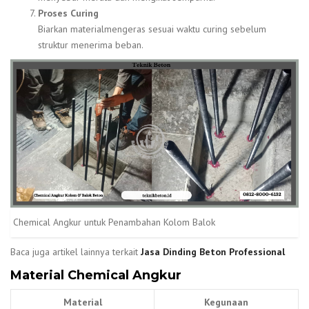
Proses Curing
Biarkan materialmengeras sesuai waktu curing sebelum
struktur menerima beban.
Chemical Angkur untuk Penambahan Kolom Balok
Baca juga artikel lainnya terkait
Jasa Dinding Beton Professional
Material Chemical Angkur
Material
Kegunaan