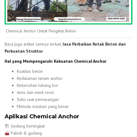
Chemical Anchor Untuk Pengikat Beton
Baca juga artikel lainnya terkait
Jasa Perbaikan Retak Beton dan
Perkuatan Struktur
Hal yang Mempengaruhi Kekuatan Chemical Anchor
Kualitas beton
Kedalaman tanam anchor
Kebersihan lubang bor
Jenis dan merk resin
Suhu saat pemasangan
Metode instalasi yang benar
Aplikasi Chemical Anchor
🏗 Gedung bertingkat
Pabrik & gudang