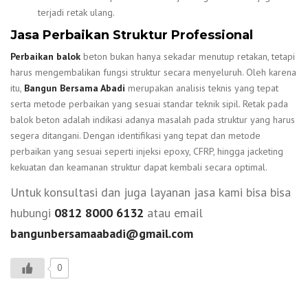
terjadi retak ulang.
Jasa Perbaikan Struktur Professional
Perbaikan balok
beton bukan hanya sekadar menutup retakan, tetapi
harus mengembalikan fungsi struktur secara menyeluruh. Oleh karena
itu,
Bangun Bersama Abadi
merupakan analisis teknis yang tepat
serta metode perbaikan yang sesuai standar teknik sipil. Retak pada
balok beton adalah indikasi adanya masalah pada struktur yang harus
segera ditangani. Dengan identifikasi yang tepat dan metode
perbaikan yang sesuai seperti injeksi epoxy, CFRP, hingga jacketing
kekuatan dan keamanan struktur dapat kembali secara optimal.
Untuk konsultasi dan juga layanan jasa kami bisa bisa
hubungi
0812 8000 6132
atau email
bangunbersamaabadi@gmail.com
0