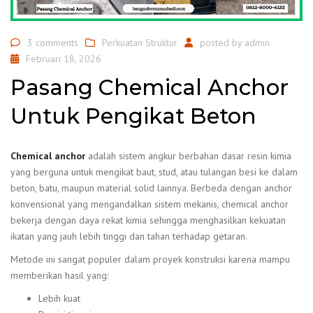
3 comments
Perkuatan Struktur
posted by
admin
Februari 18, 2026
Pasang Chemical Anchor
Untuk Pengikat Beton
Chemical anchor
adalah sistem angkur berbahan dasar resin kimia
yang berguna untuk mengikat baut, stud, atau tulangan besi ke dalam
beton, batu, maupun material solid lainnya. Berbeda dengan anchor
konvensional yang mengandalkan sistem mekanis, chemical anchor
bekerja dengan daya rekat kimia sehingga menghasilkan kekuatan
ikatan yang jauh lebih tinggi dan tahan terhadap getaran.
Metode ini sangat populer dalam proyek konstruksi karena mampu
memberikan hasil yang:
Lebih kuat