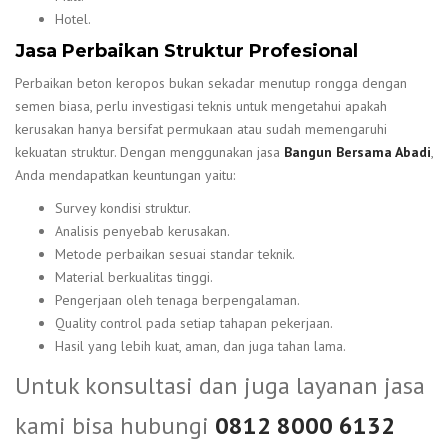
Hotel.
Jasa Perbaikan Struktur Profesional
Perbaikan beton keropos bukan sekadar menutup rongga dengan
semen biasa, perlu investigasi teknis untuk mengetahui apakah
kerusakan hanya bersifat permukaan atau sudah memengaruhi
kekuatan struktur. Dengan menggunakan jasa
Bangun Bersama Abadi
,
Anda mendapatkan keuntungan yaitu:
Survey kondisi struktur.
Analisis penyebab kerusakan.
Metode perbaikan sesuai standar teknik.
Material berkualitas tinggi.
Pengerjaan oleh tenaga berpengalaman.
Quality control pada setiap tahapan pekerjaan.
Hasil yang lebih kuat, aman, dan juga tahan lama.
Untuk konsultasi dan juga layanan jasa
kami bisa hubungi
0812 8000 6132