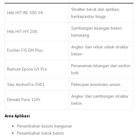
Struktur berat dan aplikasi
Hilti HIT-RE 500 V4
berkapasitas tinggi
Sambungan tulangan beton
Hilti HIT-HY 200
bertulang
Angkur dan rebar untuk struktur
Fischer FIS EM Plus
beton
Penanaman tulangan dan anchor
Ramset Epcon G5 Pro
bolt
Sika AnchorFix-3001
Pekerjaan konstruksi umum
Angkur dan sambungan struktur
Dewalt Pure 110+
beton
Area Aplikasi
Penambahan kolom bangunan
Penambahan balok beton