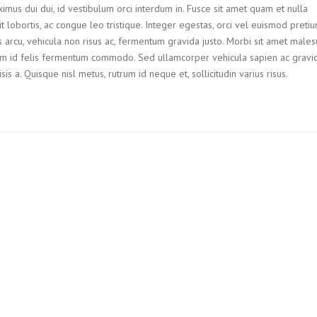
ximus dui dui, id vestibulum orci interdum in. Fusce sit amet quam et nulla
it lobortis, ac congue leo tristique. Integer egestas, orci vel euismod preti
us arcu, vehicula non risus ac, fermentum gravida justo. Morbi sit amet males
 id felis fermentum commodo. Sed ullamcorper vehicula sapien ac gravid
 a. Quisque nisl metus, rutrum id neque et, sollicitudin varius risus.