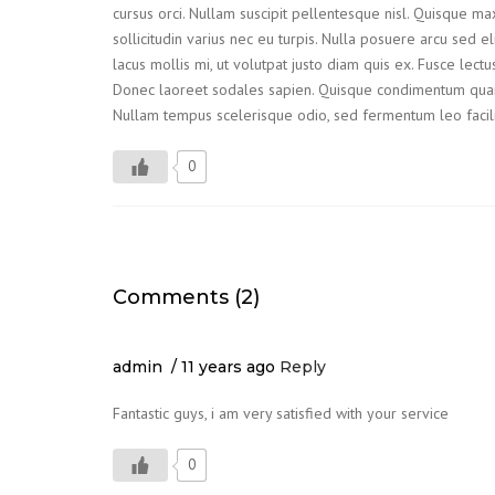
cursus orci. Nullam suscipit pellentesque nisl. Quisque ma
sollicitudin varius nec eu turpis. Nulla posuere arcu sed el
lacus mollis mi, ut volutpat justo diam quis ex. Fusce lect
Donec laoreet sodales sapien. Quisque condimentum quam
Nullam tempus scelerisque odio, sed fermentum leo facilisis
0
Comments (2)
admin
11 years ago
Reply
Fantastic guys, i am very satisfied with your service
0