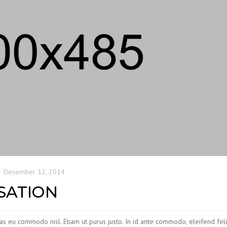
Desember 12, 2014
SATION
ras eu commodo nisl. Etiam ut purus justo. In id ante commodo, eleifend feli