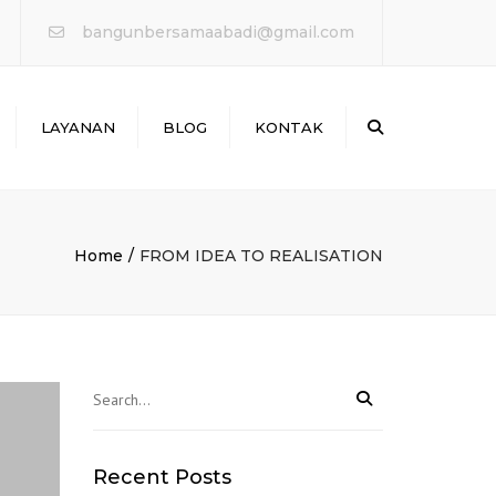
×
bangunbersamaabadi@gmail.com
Search
LAYANAN
BLOG
KONTAK
WATERPROOFING &
PERBAIKAN BOCOR
ANTAI & MARKA JALAN
Home
FROM IDEA TO REALISATION
PERKUATAN
STRUKTURE
PROTEKSI KEBAKARAN
Recent Posts