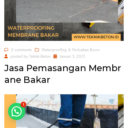
0 comments
Waterproofing & Perbaikan Bocor
posted by
Teknik Beton
Januari 5, 2023
Jasa Pemasangan Membr
ane Bakar
1
Konsultasi GRATIS!