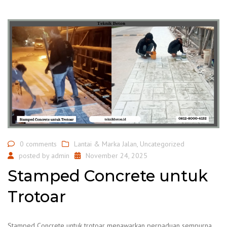
0 comments
Lantai & Marka Jalan
,
Uncategorized
posted by
admin
November 24, 2025
Stamped Concrete untuk
Trotoar
Stamped Concrete untuk trotoar menawarkan perpaduan sempurna