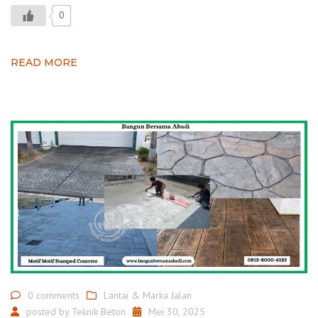
0
READ MORE
0 comments
Lantai & Marka Jalan
posted by
Teknik Beton
Mei 30, 2025