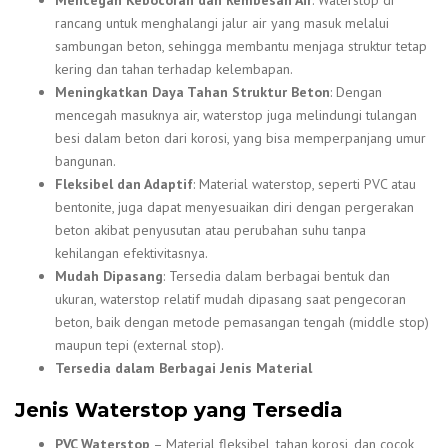
Mencegah Kebocoran dan Rembesan Air
: Waterstop di
rancang untuk menghalangi jalur air yang masuk melalui
sambungan beton, sehingga membantu menjaga struktur tetap
kering dan tahan terhadap kelembapan.
Meningkatkan Daya Tahan Struktur Beton
: Dengan
mencegah masuknya air, waterstop juga melindungi tulangan
besi dalam beton dari korosi, yang bisa memperpanjang umur
bangunan.
Fleksibel dan Adaptif
: Material waterstop, seperti PVC atau
bentonite, juga dapat menyesuaikan diri dengan pergerakan
beton akibat penyusutan atau perubahan suhu tanpa
kehilangan efektivitasnya.
Mudah Dipasang
: Tersedia dalam berbagai bentuk dan
ukuran, waterstop relatif mudah dipasang saat pengecoran
beton, baik dengan metode pemasangan tengah (middle stop)
maupun tepi (external stop).
Tersedia dalam Berbagai Jenis Material
Jenis Waterstop yang Tersedia
PVC Waterstop
– Material fleksibel, tahan korosi, dan cocok