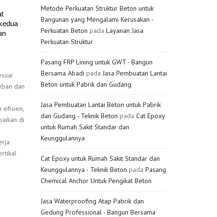
Metode Perkuatan Struktur Beton untuk
t
Bangunan yang Mengalami Kerusakan -
 kedua
Perkuatan Beton
pada
Layanan Jasa
an
Perkuatan Struktur
Pasang FRP Lining untuk GWT - Bangun
Bersama Abadi
pada
Jasa Pembuatan Lantai
esuai
Beton untuk Pabrik dan Gudang
beban dan
Jasa Pembuatan Lantai Beton untuk Pabrik
efisien,
dan Gudang - Teknik Beton
pada
Cat Epoxy
aikan di
untuk Rumah Sakit Standar dan
Keunggulannya
erja
rtikal
Cat Epoxy untuk Rumah Sakit Standar dan
Keunggulannya - Teknik Beton
pada
Pasang
Chemical Anchor Untuk Pengikat Beton
Jasa Waterproofing Atap Pabrik dan
Gedung Professional - Bangun Bersama