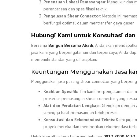
Penentuan Lokasi Pemasangan
: Mengukur dan m
perencanaan dan spesifikasi teknik.
Pengelasan Shear Connector
: Metode ini memast
berfungsi optimal dalam mentransfer gaya geser.
Hubungi Kami untuk Konsultasi da
Bersama
Bangun Bersama Abadi
, Anda akan mendapatka
jasa kami yang berpengalaman dan terpercaya, Anda dapat
memenuhi standar yang diharapkan.
Keuntungan Menggunakan Jasa ka
Menggunakan jasa pasang shear connector yang berpeng
Keahlian Spesifik
: Tim kami berpengalaman dan m
prosedur pemasangan shear connector yang sesuai
Alat dan Peralatan Lengkap
: Dilengkapi dengan
sehingga hasil pemasangan lebih presisi.
Konsultasi dan Rekomendasi Teknis
: Kami juga
proyek mereka dan memberikan rekomendasi terba
Untuk konsultasi bisa langsung hubungi
0812 8000 6132