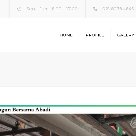
Sen – Jum : 8:00 – 17:00
021 8278 4845
HOME
PROFILE
GALERY
L