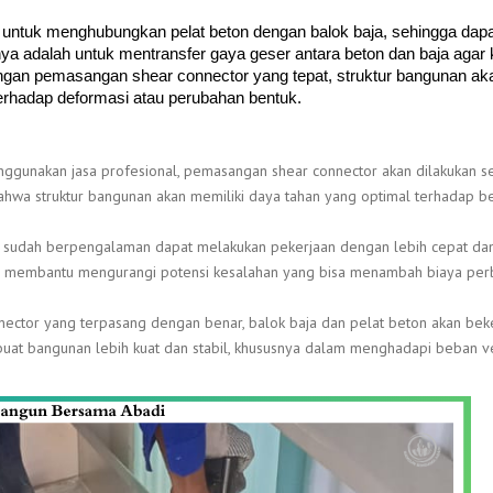
untuk menghubungkan pelat beton dengan balok baja, sehingga dapa
 adalah untuk mentransfer gaya geser antara beton dan baja agar
engan pemasangan shear connector yang tepat, struktur bangunan ak
 terhadap deformasi atau perubahan bentuk.
ggunakan jasa profesional, pemasangan shear connector akan dilakukan s
bahwa struktur bangunan akan memiliki daya tahan yang optimal terhadap 
g sudah berpengalaman dapat melakukan pekerjaan dengan lebih cepat dan 
uga membantu mengurangi potensi kesalahan yang bisa menambah biaya perb
nector yang terpasang dengan benar, balok baja dan pelat beton akan bek
mbuat bangunan lebih kuat dan stabil, khususnya dalam menghadapi beban ve