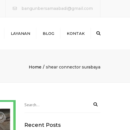
×
bangunbersamaabadi@gmail.com
Search
LAYANAN
BLOG
KONTAK
WATERPROOFING &
PERBAIKAN BOCOR
ANTAI & MARKA JALAN
Home
shear connector surabaya
PERKUATAN
STRUKTURE
PROTEKSI KEBAKARAN
Recent Posts