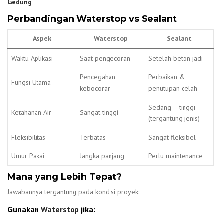
Gedung
Perbandingan Waterstop vs Sealant
Aspek
Waterstop
Sealant
Waktu Aplikasi
Saat pengecoran
Setelah beton jadi
Pencegahan
Perbaikan &
Fungsi Utama
kebocoran
penutupan celah
Sedang – tinggi
Ketahanan Air
Sangat tinggi
(tergantung jenis)
Fleksibilitas
Terbatas
Sangat fleksibel
Umur Pakai
Jangka panjang
Perlu maintenance
Mana yang Lebih Tepat?
Jawabannya tergantung pada kondisi proyek:
Gunakan
Waterstop
jika: