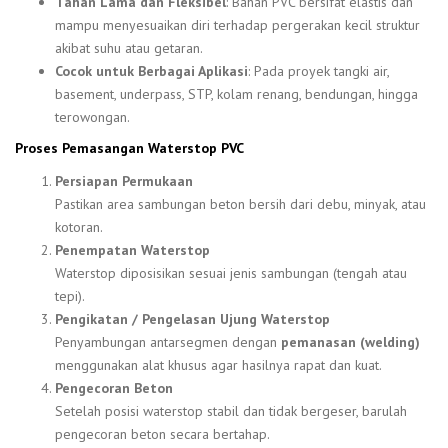
Tahan Lama dan Fleksibel
: Bahan PVC bersifat elastis dan
mampu menyesuaikan diri terhadap pergerakan kecil struktur
akibat suhu atau getaran.
Cocok untuk Berbagai Aplikasi
: Pada proyek tangki air,
basement, underpass, STP, kolam renang, bendungan, hingga
terowongan.
Proses Pemasangan Waterstop PVC
Persiapan Permukaan
Pastikan area sambungan beton bersih dari debu, minyak, atau
kotoran.
Penempatan Waterstop
Waterstop diposisikan sesuai jenis sambungan (tengah atau
tepi).
Pengikatan / Pengelasan Ujung Waterstop
Penyambungan antarsegmen dengan
pemanasan (welding)
menggunakan alat khusus agar hasilnya rapat dan kuat.
Pengecoran Beton
Setelah posisi waterstop stabil dan tidak bergeser, barulah
pengecoran beton secara bertahap.