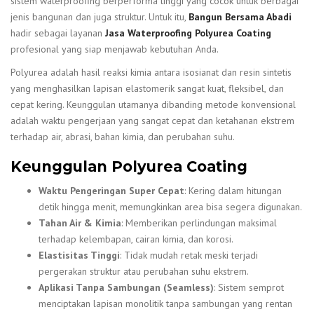
sistem waterproofing berperforma tinggi yang cocok untuk berbagai
jenis bangunan dan juga struktur. Untuk itu,
Bangun Bersama Abadi
hadir sebagai layanan
Jasa Waterproofing Polyurea Coating
profesional yang siap menjawab kebutuhan Anda.
Polyurea adalah hasil reaksi kimia antara isosianat dan resin sintetis
yang menghasilkan lapisan elastomerik sangat kuat, fleksibel, dan
cepat kering. Keunggulan utamanya dibanding metode konvensional
adalah waktu pengerjaan yang sangat cepat dan ketahanan ekstrem
terhadap air, abrasi, bahan kimia, dan perubahan suhu.
Keunggulan Polyurea Coating
Waktu Pengeringan Super Cepat
: Kering dalam hitungan
detik hingga menit, memungkinkan area bisa segera digunakan.
Tahan Air & Kimia
: Memberikan perlindungan maksimal
terhadap kelembapan, cairan kimia, dan korosi.
Elastisitas Tinggi
: Tidak mudah retak meski terjadi
pergerakan struktur atau perubahan suhu ekstrem.
Aplikasi Tanpa Sambungan (Seamless)
: Sistem semprot
menciptakan lapisan monolitik tanpa sambungan yang rentan