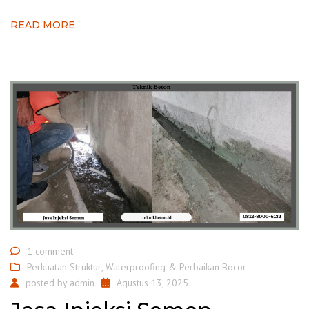
READ MORE
1 comment
Perkuatan Struktur
,
Waterproofing & Perbaikan Bocor
posted by
admin
Agustus 13, 2025