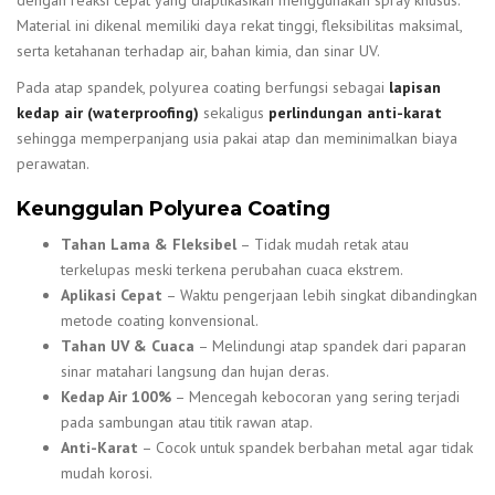
dengan reaksi cepat yang diaplikasikan menggunakan spray khusus.
Material ini dikenal memiliki daya rekat tinggi, fleksibilitas maksimal,
serta ketahanan terhadap air, bahan kimia, dan sinar UV.
Pada atap spandek, polyurea coating berfungsi sebagai
lapisan
kedap air (waterproofing)
sekaligus
perlindungan anti-karat
sehingga memperpanjang usia pakai atap dan meminimalkan biaya
perawatan.
Keunggulan Polyurea Coating
Tahan Lama & Fleksibel
– Tidak mudah retak atau
terkelupas meski terkena perubahan cuaca ekstrem.
Aplikasi Cepat
– Waktu pengerjaan lebih singkat dibandingkan
metode coating konvensional.
Tahan UV & Cuaca
– Melindungi atap spandek dari paparan
sinar matahari langsung dan hujan deras.
Kedap Air 100%
– Mencegah kebocoran yang sering terjadi
pada sambungan atau titik rawan atap.
Anti-Karat
– Cocok untuk spandek berbahan metal agar tidak
mudah korosi.