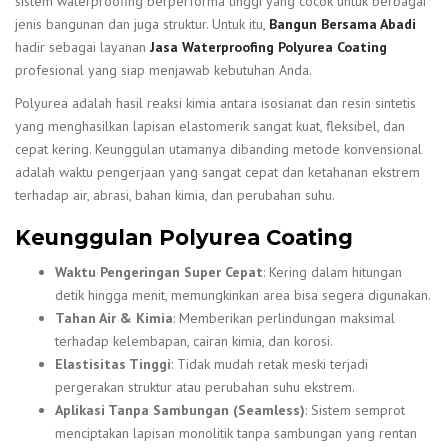
sistem waterproofing berperforma tinggi yang cocok untuk berbagai
jenis bangunan dan juga struktur. Untuk itu,
Bangun Bersama Abadi
hadir sebagai layanan
Jasa Waterproofing Polyurea Coating
profesional yang siap menjawab kebutuhan Anda.
Polyurea adalah hasil reaksi kimia antara isosianat dan resin sintetis
yang menghasilkan lapisan elastomerik sangat kuat, fleksibel, dan
cepat kering. Keunggulan utamanya dibanding metode konvensional
adalah waktu pengerjaan yang sangat cepat dan ketahanan ekstrem
terhadap air, abrasi, bahan kimia, dan perubahan suhu.
Keunggulan Polyurea Coating
Waktu Pengeringan Super Cepat
: Kering dalam hitungan
detik hingga menit, memungkinkan area bisa segera digunakan.
Tahan Air & Kimia
: Memberikan perlindungan maksimal
terhadap kelembapan, cairan kimia, dan korosi.
Elastisitas Tinggi
: Tidak mudah retak meski terjadi
pergerakan struktur atau perubahan suhu ekstrem.
Aplikasi Tanpa Sambungan (Seamless)
: Sistem semprot
menciptakan lapisan monolitik tanpa sambungan yang rentan