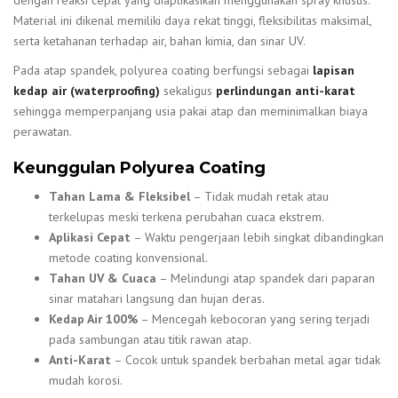
dengan reaksi cepat yang diaplikasikan menggunakan spray khusus.
Material ini dikenal memiliki daya rekat tinggi, fleksibilitas maksimal,
serta ketahanan terhadap air, bahan kimia, dan sinar UV.
Pada atap spandek, polyurea coating berfungsi sebagai
lapisan
kedap air (waterproofing)
sekaligus
perlindungan anti-karat
sehingga memperpanjang usia pakai atap dan meminimalkan biaya
perawatan.
Keunggulan Polyurea Coating
Tahan Lama & Fleksibel
– Tidak mudah retak atau
terkelupas meski terkena perubahan cuaca ekstrem.
Aplikasi Cepat
– Waktu pengerjaan lebih singkat dibandingkan
metode coating konvensional.
Tahan UV & Cuaca
– Melindungi atap spandek dari paparan
sinar matahari langsung dan hujan deras.
Kedap Air 100%
– Mencegah kebocoran yang sering terjadi
pada sambungan atau titik rawan atap.
Anti-Karat
– Cocok untuk spandek berbahan metal agar tidak
mudah korosi.