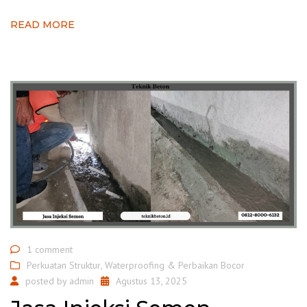
READ MORE
1 comment
Perkuatan Struktur
,
Waterproofing & Perbaikan Bocor
posted by
admin
Agustus 13, 2025