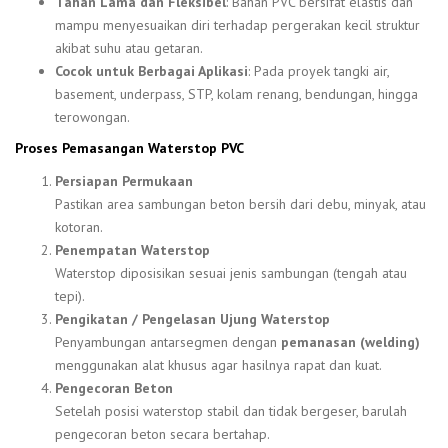
Tahan Lama dan Fleksibel
: Bahan PVC bersifat elastis dan
mampu menyesuaikan diri terhadap pergerakan kecil struktur
akibat suhu atau getaran.
Cocok untuk Berbagai Aplikasi
: Pada proyek tangki air,
basement, underpass, STP, kolam renang, bendungan, hingga
terowongan.
Proses Pemasangan Waterstop PVC
Persiapan Permukaan
Pastikan area sambungan beton bersih dari debu, minyak, atau
kotoran.
Penempatan Waterstop
Waterstop diposisikan sesuai jenis sambungan (tengah atau
tepi).
Pengikatan / Pengelasan Ujung Waterstop
Penyambungan antarsegmen dengan
pemanasan (welding)
menggunakan alat khusus agar hasilnya rapat dan kuat.
Pengecoran Beton
Setelah posisi waterstop stabil dan tidak bergeser, barulah
pengecoran beton secara bertahap.