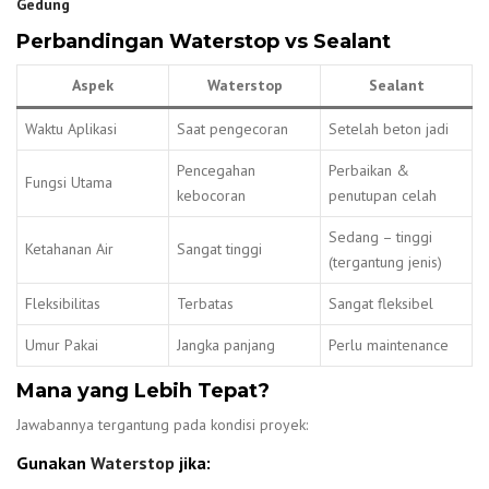
Gedung
Perbandingan Waterstop vs Sealant
Aspek
Waterstop
Sealant
Waktu Aplikasi
Saat pengecoran
Setelah beton jadi
Pencegahan
Perbaikan &
Fungsi Utama
kebocoran
penutupan celah
Sedang – tinggi
Ketahanan Air
Sangat tinggi
(tergantung jenis)
Fleksibilitas
Terbatas
Sangat fleksibel
Umur Pakai
Jangka panjang
Perlu maintenance
Mana yang Lebih Tepat?
Jawabannya tergantung pada kondisi proyek:
Gunakan
Waterstop
jika: