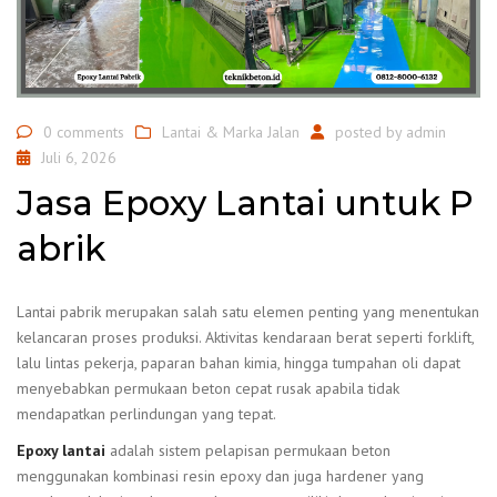
0 comments
Lantai & Marka Jalan
posted by
admin
Juli 6, 2026
Jasa Epoxy Lantai untuk P
abrik
Lantai pabrik merupakan salah satu elemen penting yang menentukan
kelancaran proses produksi. Aktivitas kendaraan berat seperti forklift,
lalu lintas pekerja, paparan bahan kimia, hingga tumpahan oli dapat
menyebabkan permukaan beton cepat rusak apabila tidak
mendapatkan perlindungan yang tepat.
Epoxy lantai
adalah sistem pelapisan permukaan beton
menggunakan kombinasi resin epoxy dan juga hardener yang