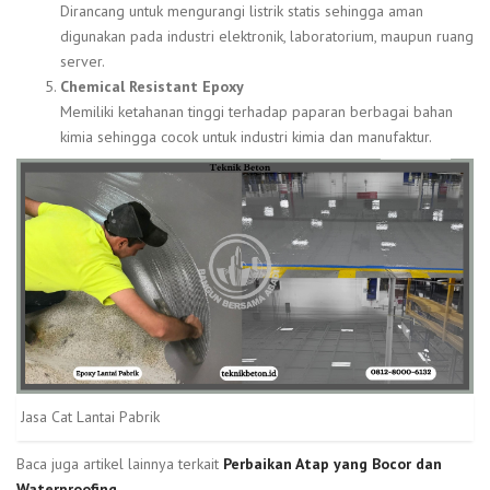
Dirancang untuk mengurangi listrik statis sehingga aman
digunakan pada industri elektronik, laboratorium, maupun ruang
server.
Chemical Resistant Epoxy
Memiliki ketahanan tinggi terhadap paparan berbagai bahan
kimia sehingga cocok untuk industri kimia dan manufaktur.
Jasa Cat Lantai Pabrik
Baca juga artikel lainnya terkait
Perbaikan Atap yang Bocor dan
Waterproofing