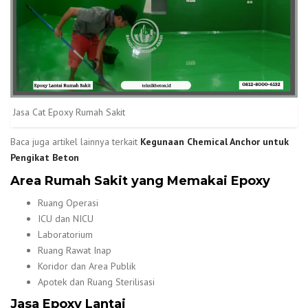
Jasa Cat Epoxy Rumah Sakit
Baca juga artikel lainnya terkait
Kegunaan Chemical Anchor untuk
Pengikat Beton
Area Rumah Sakit yang Memakai Epoxy
Ruang Operasi
ICU dan NICU
Laboratorium
Ruang Rawat Inap
Koridor dan Area Publik
Apotek dan Ruang Sterilisasi
Jasa Epoxy Lantai