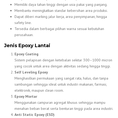
Memiliki daya tahan tinggi dengan usia pakai yang panjang.
Membantu meningkatkan standar kebersihan area produksi.
Dapat diberi marking jalur kerja, area penyimpanan, hingga
safety line.
Tersedia dalam berbagai pilihan warna sesuai kebutuhan
perusahaan.
Jenis Epoxy Lantai
Epoxy Coating
Sistem pelapisan dengan ketebalan sekitar 300–1000 micron
yang cocok untuk area dengan aktivitas sedang hingga tinggi.
Self Leveling Epoxy
Menghasilkan permukaan yang sangat rata, halus, dan tanpa
sambungan sehingga ideal untuk industri makanan, farmasi,
elektronik, maupun clean room.
Epoxy Mortar
Menggunakan campuran agregat khusus sehingga mampu
menahan beban berat serta benturan tinggi pada area industri.
Anti Static Epoxy (ESD)