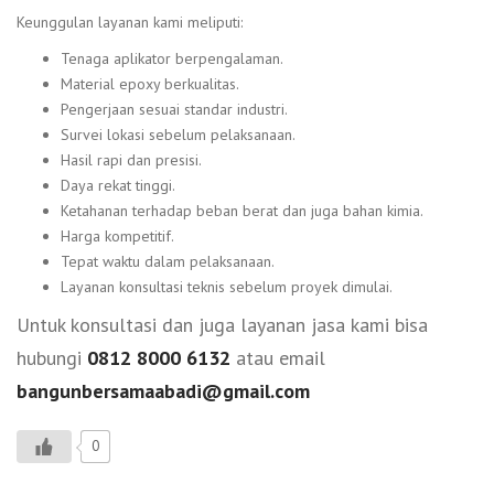
Keunggulan layanan kami meliputi:
Tenaga aplikator berpengalaman.
Material epoxy berkualitas.
Pengerjaan sesuai standar industri.
Survei lokasi sebelum pelaksanaan.
Hasil rapi dan presisi.
Daya rekat tinggi.
Ketahanan terhadap beban berat dan juga bahan kimia.
Harga kompetitif.
Tepat waktu dalam pelaksanaan.
Layanan konsultasi teknis sebelum proyek dimulai.
Untuk konsultasi dan juga layanan jasa kami bisa
hubungi
0812 8000 6132
atau email
bangunbersamaabadi@gmail.com
0