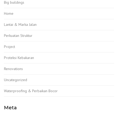
Big buildings
Home
Lantai & Marka Jalan
Perkuatan Struktur
Project
Proteksi Kebakaran
Renovations
Uncategorized
Waterproofing & Perbaikan Bocor
Meta