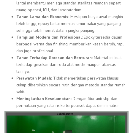
lantai membantu menjaga standar sterilitas ruangan seperti
ruang operasi, ICU, dan laboratorium.
Tahan Lama dan Ekonomis:
Meskipun biaya awal mungkin
lebih tinggi, epoxy lantai memiliki umur pakai yang panjang
sehingga lebih hemat dalam jangka panjang.
Tampilan Modern dan Profesional:
Epoxy tersedia dalam
berbagai warna dan finishing, memberikan kesan bersih, rapi,
dan juga profesional.
Tahan Terhadap Goresan dan Benturan:
Material ini kuat
terhadap gesekan dari roda alat medis maupun aktivitas
lainnya.
Perawatan Mudah:
Tidak memerlukan perawatan khusus,
cukup dibersihkan secara rutin dengan metode standar rumah
sakit.
Meningkatkan Keselamatan:
Dengan fitur anti slip dan
permukaan yang rata, risiko terpeleset dapat diminimalisir.