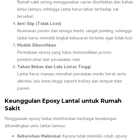
Rumah sakit sering menggunakan cairan disinfektan dan bahan
kimia lainnya, sehingga lantai harus tahan terhadap zat
tersebut.
Anti Slip (Tidak Licin)
Keamanan pasien dan tenaga medis sangat penting, sehingga
lantai harus memiliki tingkat kekasaran tertentu agar tidak licin.
Mudah Dibersihkan
Permukaan epoxy yang halus memudahkan proses
pembersihan dan perawatan rutin.
Tahan Beban dan Lalu Lintas Tinggi
Lantai harus mampu menahan peralatan medis berat serta
aktivitas lalu lintas tinggi seperti trolley dan tempat tidur
pasien.
Keunggulan Epoxy Lantai untuk Rumah
Sakit
Penggunaan epoxy lantai memberikan berbagai keuntungan
dibandingkan jenis lantai lainnya:
Kebersihan Maksimal:
Karena tidak memiliki celah, epoxy