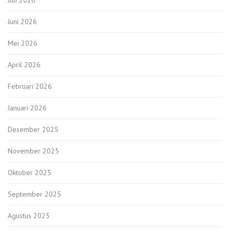
Juni 2026
Mei 2026
April 2026
Februari 2026
Januari 2026
Desember 2025
November 2025
Oktober 2025
September 2025
Agustus 2025