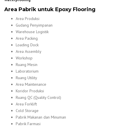
Area Pabrik untuk Epoxy Flooring
Area Produksi
Gudang Penyimpanan
Warehouse Logistik
Area Packing
Loading Dock
Area Assembly
Workshop
Ruang Mesin
Laboratorium
Ruang Utility
Area Maintenance
Koridor Produksi
Ruang QC (Quality Control)
Area Forklift
Cold Storage
Pabrik Makanan dan Minuman
Pabrik Farmasi