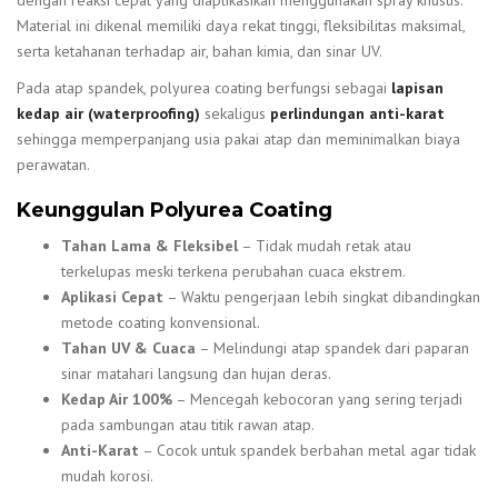
dengan reaksi cepat yang diaplikasikan menggunakan spray khusus.
Material ini dikenal memiliki daya rekat tinggi, fleksibilitas maksimal,
serta ketahanan terhadap air, bahan kimia, dan sinar UV.
Pada atap spandek, polyurea coating berfungsi sebagai
lapisan
kedap air (waterproofing)
sekaligus
perlindungan anti-karat
sehingga memperpanjang usia pakai atap dan meminimalkan biaya
perawatan.
Keunggulan Polyurea Coating
Tahan Lama & Fleksibel
– Tidak mudah retak atau
terkelupas meski terkena perubahan cuaca ekstrem.
Aplikasi Cepat
– Waktu pengerjaan lebih singkat dibandingkan
metode coating konvensional.
Tahan UV & Cuaca
– Melindungi atap spandek dari paparan
sinar matahari langsung dan hujan deras.
Kedap Air 100%
– Mencegah kebocoran yang sering terjadi
pada sambungan atau titik rawan atap.
Anti-Karat
– Cocok untuk spandek berbahan metal agar tidak
mudah korosi.