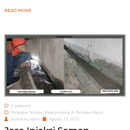
READ MORE
1 comment
Perkuatan Struktur
,
Waterproofing & Perbaikan Bocor
posted by
admin
Agustus 13, 2025