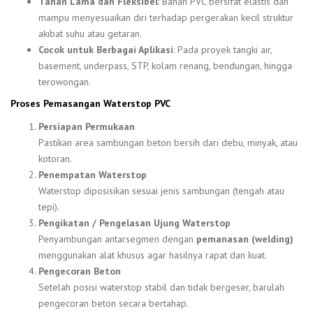
Tahan Lama dan Fleksibel
: Bahan PVC bersifat elastis dan
mampu menyesuaikan diri terhadap pergerakan kecil struktur
akibat suhu atau getaran.
Cocok untuk Berbagai Aplikasi
: Pada proyek tangki air,
basement, underpass, STP, kolam renang, bendungan, hingga
terowongan.
Proses Pemasangan Waterstop PVC
Persiapan Permukaan
Pastikan area sambungan beton bersih dari debu, minyak, atau
kotoran.
Penempatan Waterstop
Waterstop diposisikan sesuai jenis sambungan (tengah atau
tepi).
Pengikatan / Pengelasan Ujung Waterstop
Penyambungan antarsegmen dengan
pemanasan (welding)
menggunakan alat khusus agar hasilnya rapat dan kuat.
Pengecoran Beton
Setelah posisi waterstop stabil dan tidak bergeser, barulah
pengecoran beton secara bertahap.