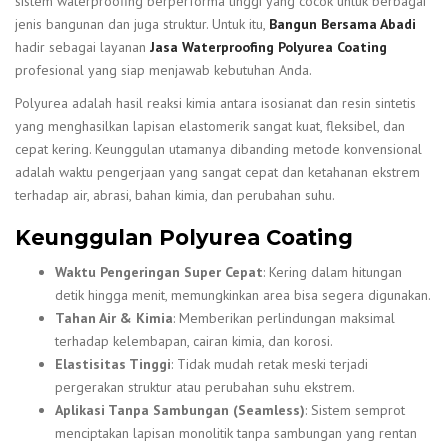
sistem waterproofing berperforma tinggi yang cocok untuk berbagai
jenis bangunan dan juga struktur. Untuk itu,
Bangun Bersama Abadi
hadir sebagai layanan
Jasa Waterproofing Polyurea Coating
profesional yang siap menjawab kebutuhan Anda.
Polyurea adalah hasil reaksi kimia antara isosianat dan resin sintetis
yang menghasilkan lapisan elastomerik sangat kuat, fleksibel, dan
cepat kering. Keunggulan utamanya dibanding metode konvensional
adalah waktu pengerjaan yang sangat cepat dan ketahanan ekstrem
terhadap air, abrasi, bahan kimia, dan perubahan suhu.
Keunggulan Polyurea Coating
Waktu Pengeringan Super Cepat
: Kering dalam hitungan
detik hingga menit, memungkinkan area bisa segera digunakan.
Tahan Air & Kimia
: Memberikan perlindungan maksimal
terhadap kelembapan, cairan kimia, dan korosi.
Elastisitas Tinggi
: Tidak mudah retak meski terjadi
pergerakan struktur atau perubahan suhu ekstrem.
Aplikasi Tanpa Sambungan (Seamless)
: Sistem semprot
menciptakan lapisan monolitik tanpa sambungan yang rentan