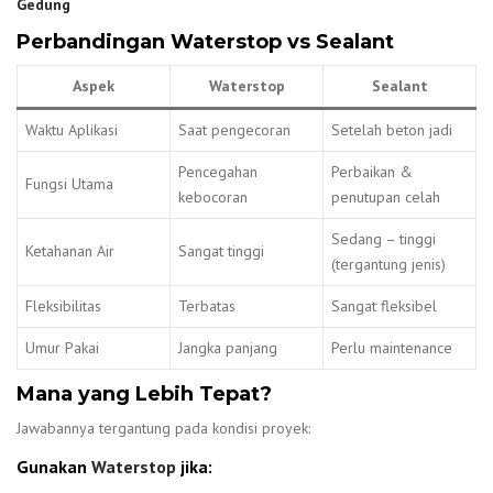
Gedung
Perbandingan Waterstop vs Sealant
Aspek
Waterstop
Sealant
Waktu Aplikasi
Saat pengecoran
Setelah beton jadi
Pencegahan
Perbaikan &
Fungsi Utama
kebocoran
penutupan celah
Sedang – tinggi
Ketahanan Air
Sangat tinggi
(tergantung jenis)
Fleksibilitas
Terbatas
Sangat fleksibel
Umur Pakai
Jangka panjang
Perlu maintenance
Mana yang Lebih Tepat?
Jawabannya tergantung pada kondisi proyek:
Gunakan
Waterstop
jika: