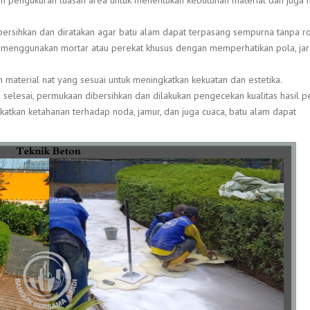
n pengukuran luasan area untuk menentukan kebutuhan material dan juga
bersihkan dan diratakan agar batu alam dapat terpasang sempurna tanpa r
enggunakan mortar atau perekat khusus dengan memperhatikan pola, jara
 material nat yang sesuai untuk meningkatkan kekuatan dan estetika.
elesai, permukaan dibersihkan dan dilakukan pengecekan kualitas hasil pe
atkan ketahanan terhadap noda, jamur, dan juga cuaca, batu alam dapat