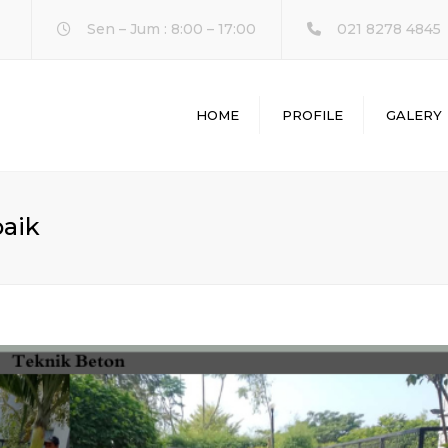
Sen – Jum : 8:00 – 17:00
021 8278 4845
HOME
PROFILE
GALERY
L
baik