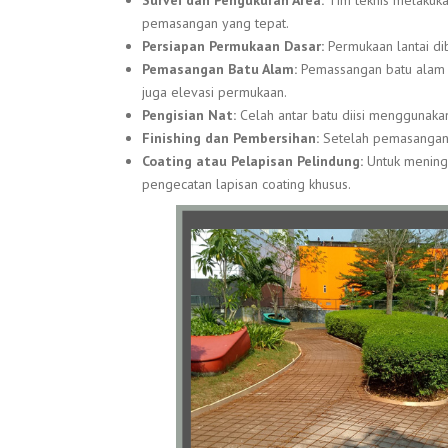
Survei dan Pengukuran Area:
Tim teknis melakuka
pemasangan yang tepat.
Persiapan Permukaan Dasar:
Permukaan lantai di
Pemasangan Batu Alam:
Pemassangan batu alam m
juga elevasi permukaan.
Pengisian Nat:
Celah antar batu diisi menggunakan
Finishing dan Pembersihan:
Setelah pemasangan s
Coating atau Pelapisan Pelindung:
Untuk meningk
pengecatan lapisan coating khusus.