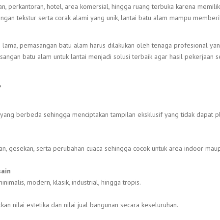
n, perkantoran, hotel, area komersial, hingga ruang terbuka karena memilik
 Dengan tekstur serta corak alami yang unik, lantai batu alam mampu member
an lama, pemasangan batu alam harus dilakukan oleh tenaga profesional ya
ngan batu alam untuk lantai menjadi solusi terbaik agar hasil pekerjaan s
?
yang berbeda sehingga menciptakan tampilan eksklusif yang tidak dapat pl
ban, gesekan, serta perubahan cuaca sehingga cocok untuk area indoor mau
sain
imalis, modern, klasik, industrial, hingga tropis.
n nilai estetika dan nilai jual bangunan secara keseluruhan.