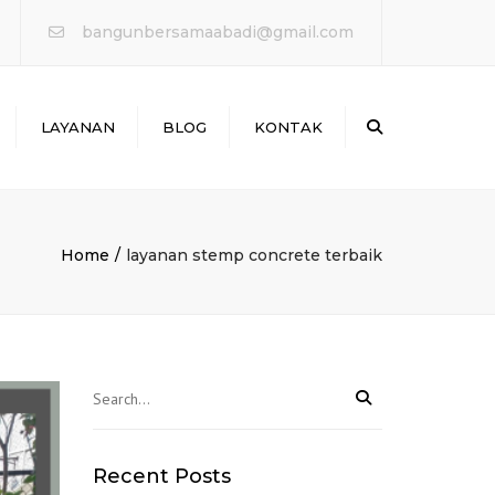
×
bangunbersamaabadi@gmail.com
Search
LAYANAN
BLOG
KONTAK
WATERPROOFING &
PERBAIKAN BOCOR
ANTAI & MARKA JALAN
Home
layanan stemp concrete terbaik
PERKUATAN
STRUKTURE
PROTEKSI KEBAKARAN
Recent Posts