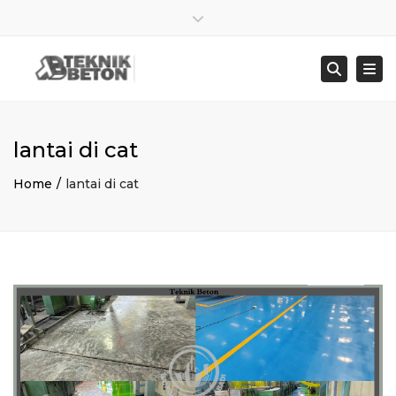
×
Close top bar
Sen – Jum : 8:00 – 17:00
021 8278 4845
Togg
Searc
bangunbersamaabadi@gmail.com
lantai di cat
Home
lantai di cat