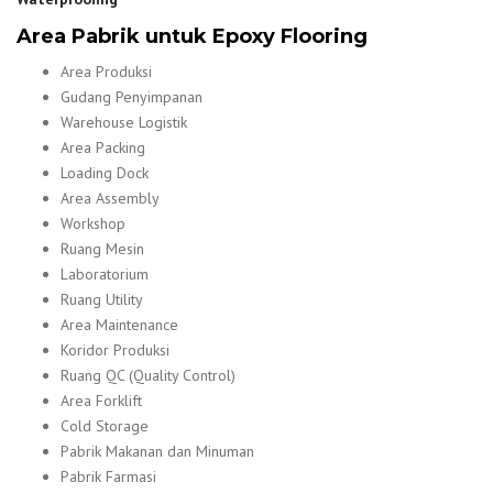
Area Pabrik untuk Epoxy Flooring
Area Produksi
Gudang Penyimpanan
Warehouse Logistik
Area Packing
Loading Dock
Area Assembly
Workshop
Ruang Mesin
Laboratorium
Ruang Utility
Area Maintenance
Koridor Produksi
Ruang QC (Quality Control)
Area Forklift
Cold Storage
Pabrik Makanan dan Minuman
Pabrik Farmasi