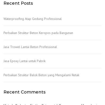
Recent Posts
Waterproofing Atap Gedung Professional
Perbaikan Struktur Beton Keropos pada Bangunan
Jasa Trowel Lantai Beton Professional
Jasa Epoxy Lantai untuk Pabrik
Perbaikan Struktur Balok Beton yang Mengalami Retak
Recent Comments