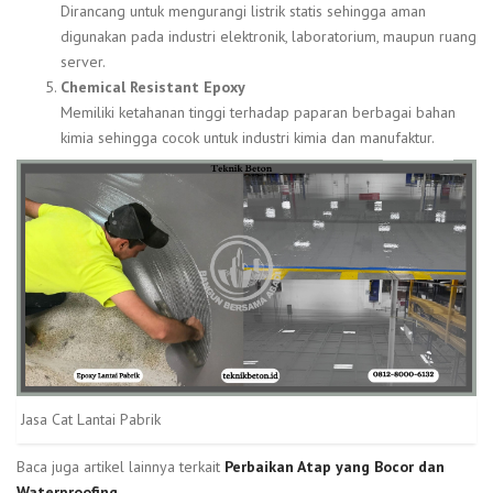
Dirancang untuk mengurangi listrik statis sehingga aman
digunakan pada industri elektronik, laboratorium, maupun ruang
server.
Chemical Resistant Epoxy
Memiliki ketahanan tinggi terhadap paparan berbagai bahan
kimia sehingga cocok untuk industri kimia dan manufaktur.
Jasa Cat Lantai Pabrik
Baca juga artikel lainnya terkait
Perbaikan Atap yang Bocor dan
Waterproofing