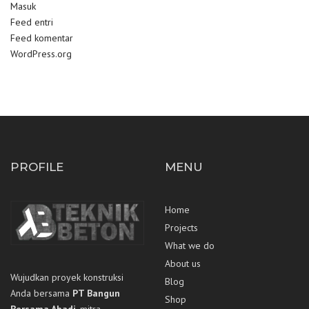
Masuk
Feed entri
Feed komentar
WordPress.org
PROFILE
MENU
Home
Projects
What we do
About us
Wujudkan proyek konstruksi
Blog
Anda bersama
PT Bangun
Shop