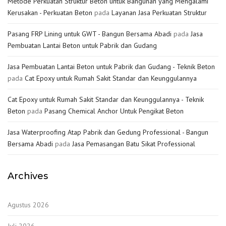
Metode Perkuatan Struktur Beton untuk Bangunan yang Mengalami
Kerusakan - Perkuatan Beton
pada
Layanan Jasa Perkuatan Struktur
Pasang FRP Lining untuk GWT - Bangun Bersama Abadi
pada
Jasa
Pembuatan Lantai Beton untuk Pabrik dan Gudang
Jasa Pembuatan Lantai Beton untuk Pabrik dan Gudang - Teknik Beton
pada
Cat Epoxy untuk Rumah Sakit Standar dan Keunggulannya
Cat Epoxy untuk Rumah Sakit Standar dan Keunggulannya - Teknik
Beton
pada
Pasang Chemical Anchor Untuk Pengikat Beton
Jasa Waterproofing Atap Pabrik dan Gedung Professional - Bangun
Bersama Abadi
pada
Jasa Pemasangan Batu Sikat Professional
Archives
Agustus 2026
Juli 2026