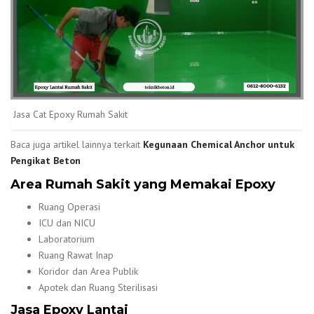
Jasa Cat Epoxy Rumah Sakit
Baca juga artikel lainnya terkait
Kegunaan Chemical Anchor untuk
Pengikat Beton
Area Rumah Sakit yang Memakai Epoxy
Ruang Operasi
ICU dan NICU
Laboratorium
Ruang Rawat Inap
Koridor dan Area Publik
Apotek dan Ruang Sterilisasi
Jasa Epoxy Lantai