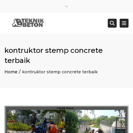
×
Close top bar
Sen – Jum : 8:00 – 17:00
021 8278 4845
Togg
Searc
bangunbersamaabadi@gmail.com
kontruktor stemp concrete
terbaik
Home
kontruktor stemp concrete terbaik