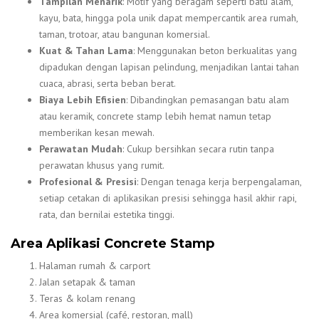
Tampilan Menarik
: Motif yang beragam seperti batu alam,
kayu, bata, hingga pola unik dapat mempercantik area rumah,
taman, trotoar, atau bangunan komersial.
Kuat & Tahan Lama
: Menggunakan beton berkualitas yang
dipadukan dengan lapisan pelindung, menjadikan lantai tahan
cuaca, abrasi, serta beban berat.
Biaya Lebih Efisien
: Dibandingkan pemasangan batu alam
atau keramik, concrete stamp lebih hemat namun tetap
memberikan kesan mewah.
Perawatan Mudah
: Cukup bersihkan secara rutin tanpa
perawatan khusus yang rumit.
Profesional & Presisi
: Dengan tenaga kerja berpengalaman,
setiap cetakan di aplikasikan presisi sehingga hasil akhir rapi,
rata, dan bernilai estetika tinggi.
Area Aplikasi Concrete Stamp
Halaman rumah & carport
Jalan setapak & taman
Teras & kolam renang
Area komersial (café, restoran, mall)