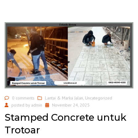
0 comments
Lantai & Marka Jalan
,
Uncategorized
posted by
admin
November 24, 2025
Stamped Concrete untuk
Trotoar