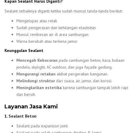
Kapan Sealant Harus Diganti?
Sealant sebaiknya diganti ketika sudah muncul tanda-tanda berikut:
Mengelupas atau retak
Sudah pengerasan dan kehilangan elastisitas
Muncul rembesan air di area sambungan
Warna berubah atau terkena jamur
Keunggulan Sealant
Mencegah Kebocoran
pada sambungan beton, kaca, bukaan
jendela, skylight, AC outdoor, dan juga façade gedung.
Mengurangi retakan
akibat pergerakan bangunan.
Melindungi struktur
dari cuaca, air, jamur, dan korosi.
Meningkatkan estetika
karena sambungan tampak lebih rapi
dan bersih.
Layanan Jasa Kami
1.
Sealant Beton
Sealant pada expansion joint
Sealant pada celah sambungan dinding & lantai