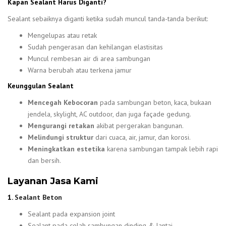
Kapan Sealant Harus Diganti?
Sealant sebaiknya diganti ketika sudah muncul tanda-tanda berikut:
Mengelupas atau retak
Sudah pengerasan dan kehilangan elastisitas
Muncul rembesan air di area sambungan
Warna berubah atau terkena jamur
Keunggulan Sealant
Mencegah Kebocoran
pada sambungan beton, kaca, bukaan
jendela, skylight, AC outdoor, dan juga façade gedung.
Mengurangi retakan
akibat pergerakan bangunan.
Melindungi struktur
dari cuaca, air, jamur, dan korosi.
Meningkatkan estetika
karena sambungan tampak lebih rapi
dan bersih.
Layanan Jasa Kami
1.
Sealant Beton
Sealant pada expansion joint
Sealant pada celah sambungan dinding & lantai