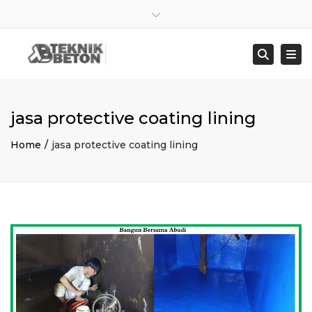
×
Close top bar
Sen – Jum : 8:00 – 17:00
021 8278 4845
Togg
Searc
bangunbersamaabadi@gmail.com
jasa protective coating lining
Home
jasa protective coating lining