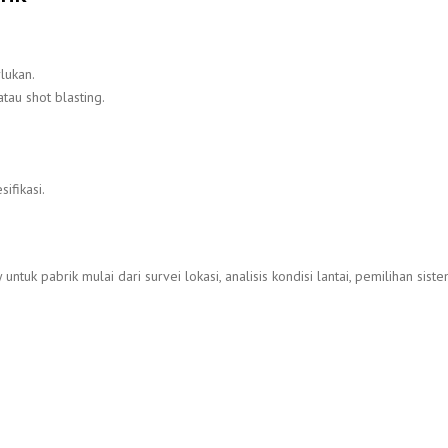
lukan.
au shot blasting.
ifikasi.
uk pabrik mulai dari survei lokasi, analisis kondisi lantai, pemilihan sis