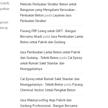
rklift,
Metode Perkuatan Struktur Beton untuk
apatkan
Bangunan yang Mengalami Kerusakan -
Perkuatan Beton
pada
Layanan Jasa
Perkuatan Struktur
apisan
berat,
Pasang FRP Lining untuk GWT - Bangun
Bersama Abadi
pada
Jasa Pembuatan Lantai
Beton untuk Pabrik dan Gudang
Jasa Pembuatan Lantai Beton untuk Pabrik
dan Gudang - Teknik Beton
pada
Cat Epoxy
untuk Rumah Sakit Standar dan
Keunggulannya
Cat Epoxy untuk Rumah Sakit Standar dan
Keunggulannya - Teknik Beton
pada
Pasang
Chemical Anchor Untuk Pengikat Beton
Jasa Waterproofing Atap Pabrik dan
Gedung Professional - Bangun Bersama