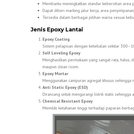
Membantu meningkatkan standar kebersihan area p
Dapat diberi marking jalur kerja, area penyimpanan,
Tersedia dalam berbagai pilihan warna sesuai keb
Jenis Epoxy Lantai
Epoxy Coating
Sistem pelapisan dengan ketebalan sekitar 300–10
Self Leveling Epoxy
Menghasilkan permukaan yang sangat rata, halus, da
maupun clean room.
Epoxy Mortar
Menggunakan campuran agregat khusus sehingga ma
Anti Static Epoxy (ESD)
Dirancang untuk mengurangi listrik statis sehingga
Chemical Resistant Epoxy
Memiliki ketahanan tinggi terhadap paparan berbaga