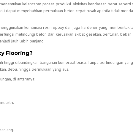
enentukan kelancaran proses produksi. Aktivitas kendaraan berat seperti fo
an oli dapat menyebabkan permukaan beton cepat rusak apabila tidak mend
menggunakan kombinasi resin epoxy dan juga hardener yang membentuk l
i berfungsi melindungi beton dari kerusakan akibat gesekan, benturan, beban 
jadi jauh lebih panjang.
y Flooring?
lebih tinggi dibandingkan bangunan komersial biasa. Tanpa perlindungan yang
akan, debu, hingga permukaan yang aus.
ngan, di antaranya:
ndustri.
panjang.