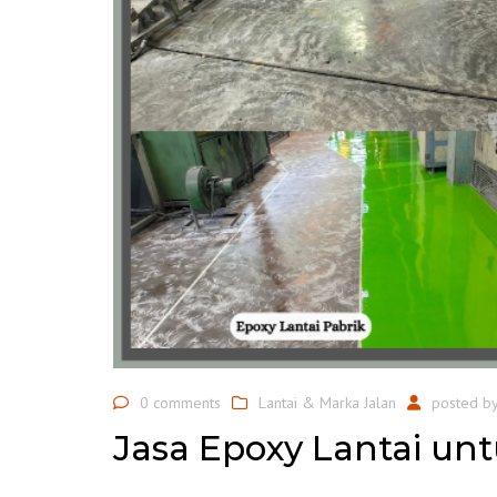
0 comments
Lantai & Marka Jalan
posted b
Jasa Epoxy Lantai unt