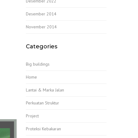
Desember 2022
Desember 2014
November 2014
Categories
Big buildings
Home
Lantai & Marka Jalan
Perkuatan Struktur
Project
Proteksi Kebakaran