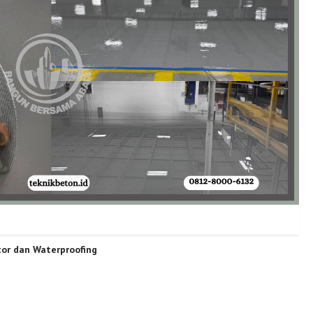
cor dan Waterproofing