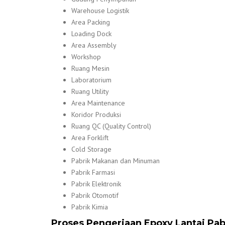
Warehouse Logistik
Area Packing
Loading Dock
Area Assembly
Workshop
Ruang Mesin
Laboratorium
Ruang Utility
Area Maintenance
Koridor Produksi
Ruang QC (Quality Control)
Area Forklift
Cold Storage
Pabrik Makanan dan Minuman
Pabrik Farmasi
Pabrik Elektronik
Pabrik Otomotif
Pabrik Kimia
Proses Pengerjaan Epoxy Lantai Pab