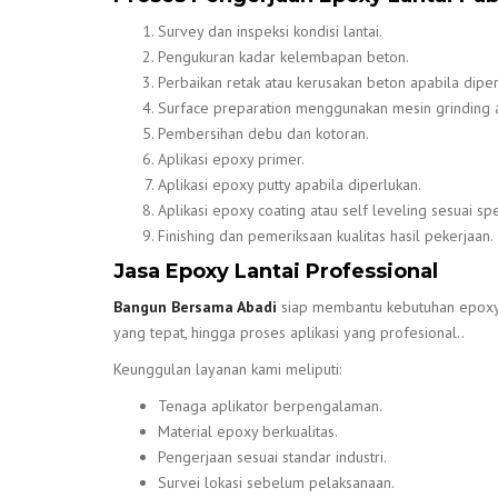
Survey dan inspeksi kondisi lantai.
Pengukuran kadar kelembapan beton.
Perbaikan retak atau kerusakan beton apabila diper
Surface preparation menggunakan mesin grinding at
Pembersihan debu dan kotoran.
Aplikasi epoxy primer.
Aplikasi epoxy putty apabila diperlukan.
Aplikasi epoxy coating atau self leveling sesuai spes
Finishing dan pemeriksaan kualitas hasil pekerjaan.
Jasa Epoxy Lantai Professional
Bangun Bersama Abadi
siap membantu kebutuhan epoxy unt
yang tepat, hingga proses aplikasi yang profesional..
Keunggulan layanan kami meliputi:
Tenaga aplikator berpengalaman.
Material epoxy berkualitas.
Pengerjaan sesuai standar industri.
Survei lokasi sebelum pelaksanaan.