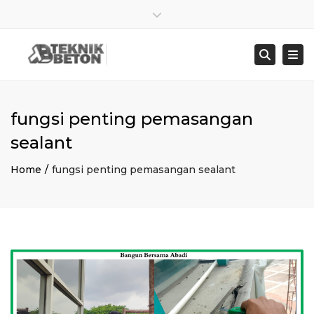
×
Close top bar
Sen – Jum : 8:00 – 17:00
021 8278 4845
Togg
Searc
bangunbersamaabadi@gmail.com
fungsi penting pemasangan
sealant
Home
fungsi penting pemasangan sealant