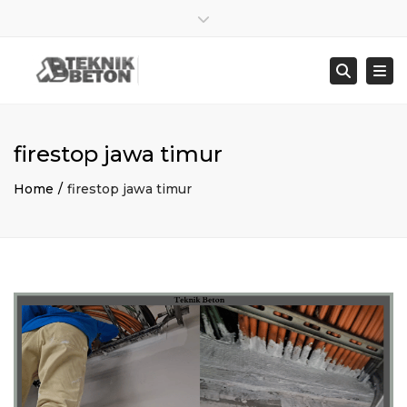
×
Close top bar
Sen – Jum : 8:00 – 17:00
021 8278 4845
Togg
Searc
bangunbersamaabadi@gmail.com
firestop jawa timur
Home
firestop jawa timur