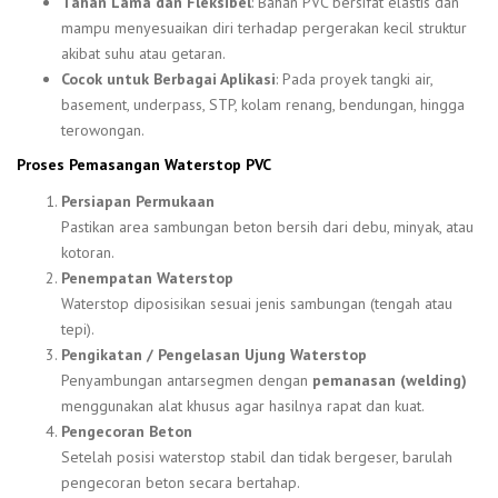
Tahan Lama dan Fleksibel
: Bahan PVC bersifat elastis dan
mampu menyesuaikan diri terhadap pergerakan kecil struktur
akibat suhu atau getaran.
Cocok untuk Berbagai Aplikasi
: Pada proyek tangki air,
basement, underpass, STP, kolam renang, bendungan, hingga
terowongan.
Proses Pemasangan Waterstop PVC
Persiapan Permukaan
Pastikan area sambungan beton bersih dari debu, minyak, atau
kotoran.
Penempatan Waterstop
Waterstop diposisikan sesuai jenis sambungan (tengah atau
tepi).
Pengikatan / Pengelasan Ujung Waterstop
Penyambungan antarsegmen dengan
pemanasan (welding)
menggunakan alat khusus agar hasilnya rapat dan kuat.
Pengecoran Beton
Setelah posisi waterstop stabil dan tidak bergeser, barulah
pengecoran beton secara bertahap.