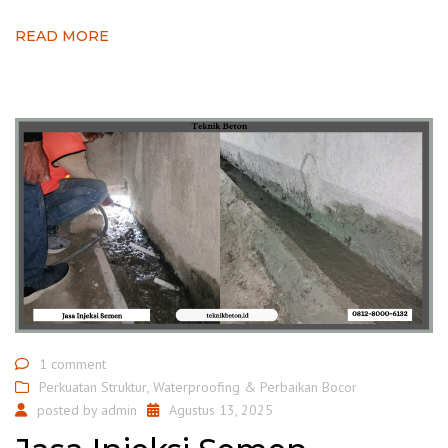
READ MORE
1 comment
Perkuatan Struktur
,
Waterproofing & Perbaikan Bocor
posted by
admin
Agustus 13, 2025