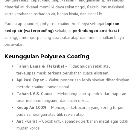
dengan reaksi cepat yang diaplikasikan menggunakan spray khusus.
Material ini dikenal memiliki daya rekat tinggi, fleksibilitas maksimal,
serta ketahanan terhadap air, bahan kimia, dan sinar UV.
Pada atap spandek, polyurea coating berfungsi sebagai
lapisan
kedap air (waterproofing)
sekaligus
perlindungan anti-karat
sehingga memperpanjang usia pakai atap dan meminimalkan biaya
perawatan.
Keunggulan Polyurea Coating
Tahan Lama & Fleksibel
– Tidak mudah retak atau
terkelupas meski terkena perubahan cuaca ekstrem.
Aplikasi Cepat
– Waktu pengerjaan lebih singkat dibandingkan
metode coating konvensional.
Tahan UV & Cuaca
– Melindungi atap spandek dari paparan
sinar matahari langsung dan hujan deras.
Kedap Air 100%
– Mencegah kebocoran yang sering terjadi
pada sambungan atau titik rawan atap.
Anti-Karat
– Cocok untuk spandek berbahan metal agar tidak
mudah korosi.