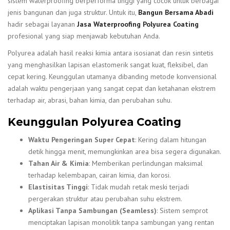
sistem waterproofing berperforma tinggi yang cocok untuk berbagai
jenis bangunan dan juga struktur. Untuk itu,
Bangun Bersama Abadi
hadir sebagai layanan
Jasa Waterproofing Polyurea Coating
profesional yang siap menjawab kebutuhan Anda.
Polyurea adalah hasil reaksi kimia antara isosianat dan resin sintetis
yang menghasilkan lapisan elastomerik sangat kuat, fleksibel, dan
cepat kering. Keunggulan utamanya dibanding metode konvensional
adalah waktu pengerjaan yang sangat cepat dan ketahanan ekstrem
terhadap air, abrasi, bahan kimia, dan perubahan suhu.
Keunggulan Polyurea Coating
Waktu Pengeringan Super Cepat
: Kering dalam hitungan
detik hingga menit, memungkinkan area bisa segera digunakan.
Tahan Air & Kimia
: Memberikan perlindungan maksimal
terhadap kelembapan, cairan kimia, dan korosi.
Elastisitas Tinggi
: Tidak mudah retak meski terjadi
pergerakan struktur atau perubahan suhu ekstrem.
Aplikasi Tanpa Sambungan (Seamless)
: Sistem semprot
menciptakan lapisan monolitik tanpa sambungan yang rentan