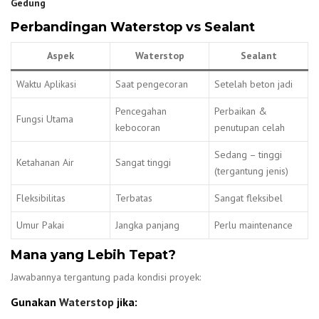
Gedung
Perbandingan Waterstop vs Sealant
Aspek
Waterstop
Sealant
Waktu Aplikasi
Saat pengecoran
Setelah beton jadi
Pencegahan
Perbaikan &
Fungsi Utama
kebocoran
penutupan celah
Sedang – tinggi
Ketahanan Air
Sangat tinggi
(tergantung jenis)
Fleksibilitas
Terbatas
Sangat fleksibel
Umur Pakai
Jangka panjang
Perlu maintenance
Mana yang Lebih Tepat?
Jawabannya tergantung pada kondisi proyek:
Gunakan
Waterstop
jika: