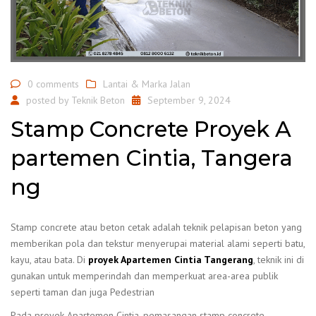
0 comments
Lantai & Marka Jalan
posted by
Teknik Beton
September 9, 2024
Stamp Concrete Proyek A
partemen Cintia, Tangera
ng
Stamp concrete atau beton cetak adalah teknik pelapisan beton yang
memberikan pola dan tekstur menyerupai material alami seperti batu,
kayu, atau bata. Di
proyek Apartemen Cintia Tangerang
, teknik ini di
gunakan untuk memperindah dan memperkuat area-area publik
seperti taman dan juga Pedestrian
Pada proyek Apartemen Cintia, pemasangan stamp concrete