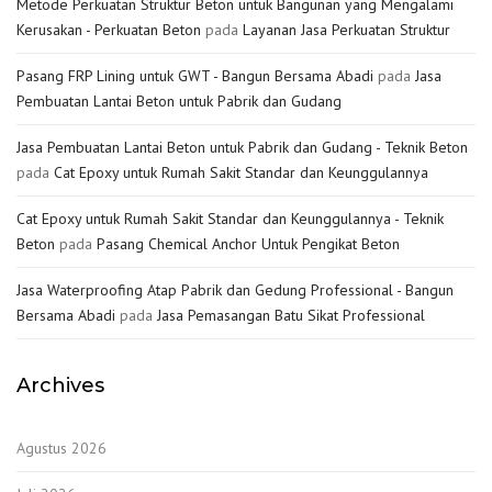
Metode Perkuatan Struktur Beton untuk Bangunan yang Mengalami
Kerusakan - Perkuatan Beton
pada
Layanan Jasa Perkuatan Struktur
Pasang FRP Lining untuk GWT - Bangun Bersama Abadi
pada
Jasa
Pembuatan Lantai Beton untuk Pabrik dan Gudang
Jasa Pembuatan Lantai Beton untuk Pabrik dan Gudang - Teknik Beton
pada
Cat Epoxy untuk Rumah Sakit Standar dan Keunggulannya
Cat Epoxy untuk Rumah Sakit Standar dan Keunggulannya - Teknik
Beton
pada
Pasang Chemical Anchor Untuk Pengikat Beton
Jasa Waterproofing Atap Pabrik dan Gedung Professional - Bangun
Bersama Abadi
pada
Jasa Pemasangan Batu Sikat Professional
Archives
Agustus 2026