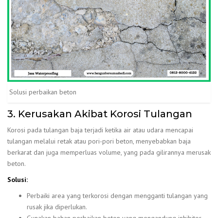
Solusi perbaikan beton
3. Kerusakan Akibat Korosi Tulangan
Korosi pada tulangan baja terjadi ketika air atau udara mencapai
tulangan melalui retak atau pori-pori beton, menyebabkan baja
berkarat dan juga memperluas volume, yang pada gilirannya merusak
beton.
Solusi:
Perbaiki area yang terkorosi dengan mengganti tulangan yang
rusak jika diperlukan.