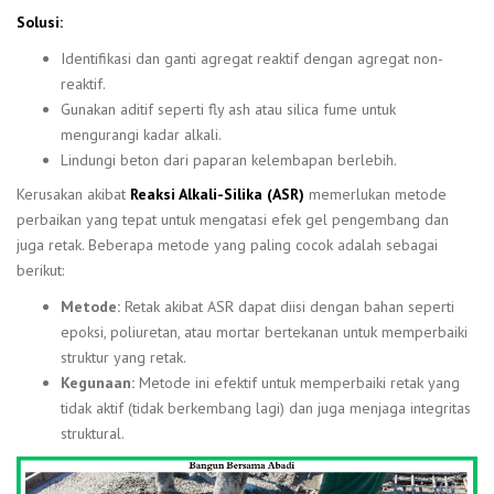
Solusi:
Identifikasi dan ganti agregat reaktif dengan agregat non-
reaktif.
Gunakan aditif seperti fly ash atau silica fume untuk
mengurangi kadar alkali.
Lindungi beton dari paparan kelembapan berlebih.
Kerusakan akibat
Reaksi Alkali-Silika (ASR)
memerlukan metode
perbaikan yang tepat untuk mengatasi efek gel pengembang dan
juga retak. Beberapa metode yang paling cocok adalah sebagai
berikut:
Metode:
Retak akibat ASR dapat diisi dengan bahan seperti
epoksi, poliuretan, atau mortar bertekanan untuk memperbaiki
struktur yang retak.
Kegunaan:
Metode ini efektif untuk memperbaiki retak yang
tidak aktif (tidak berkembang lagi) dan juga menjaga integritas
struktural.