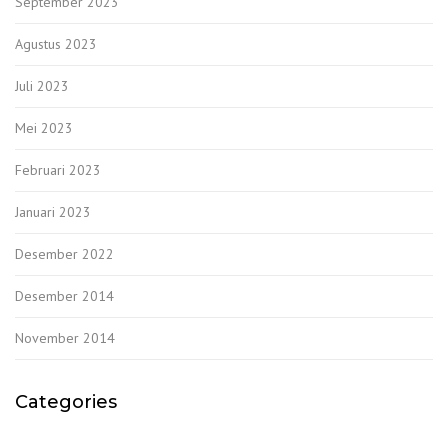
September 2023
Agustus 2023
Juli 2023
Mei 2023
Februari 2023
Januari 2023
Desember 2022
Desember 2014
November 2014
Categories