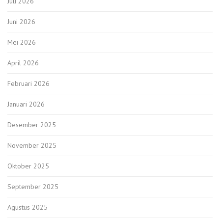
Juli 2026
Juni 2026
Mei 2026
April 2026
Februari 2026
Januari 2026
Desember 2025
November 2025
Oktober 2025
September 2025
Agustus 2025