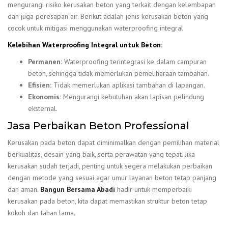
mengurangi risiko kerusakan beton yang terkait dengan kelembapan
dan juga peresapan air. Berikut adalah jenis kerusakan beton yang
cocok untuk mitigasi menggunakan waterproofing integral
Kelebihan Waterproofing Integral untuk Beton:
Permanen:
Waterproofing terintegrasi ke dalam campuran
beton, sehingga tidak memerlukan pemeliharaan tambahan.
Efisien:
Tidak memerlukan aplikasi tambahan di lapangan.
Ekonomis:
Mengurangi kebutuhan akan lapisan pelindung
eksternal.
Jasa Perbaikan Beton Professional
Kerusakan pada beton dapat diminimalkan dengan pemilihan material
berkualitas, desain yang baik, serta perawatan yang tepat. Jika
kerusakan sudah terjadi, penting untuk segera melakukan perbaikan
dengan metode yang sesuai agar umur layanan beton tetap panjang
dan aman.
Bangun Bersama Abadi
hadir untuk memperbaiki
kerusakan pada beton, kita dapat memastikan struktur beton tetap
kokoh dan tahan lama.