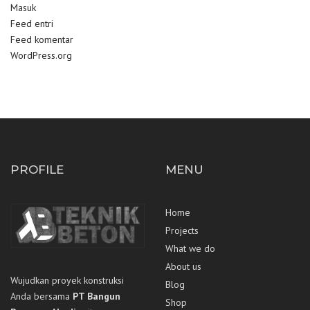
Masuk
Feed entri
Feed komentar
WordPress.org
PROFILE
MENU
Home
Projects
What we do
About us
Wujudkan proyek konstruksi
Blog
Anda bersama
PT Bangun
Shop