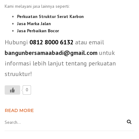
Kami melayani jasa lainnya seperti:
Perkuatan Struktur Serat Karbon
Jasa Marka Jalan
Jasa Perbaikan Bocor
Hubungi
0812 8000 6132
atau email
bangunbersamaabadi@gmail.com
untuk
informasi lebih lanjut tentang perkuatan
struuktur!
0
READ MORE