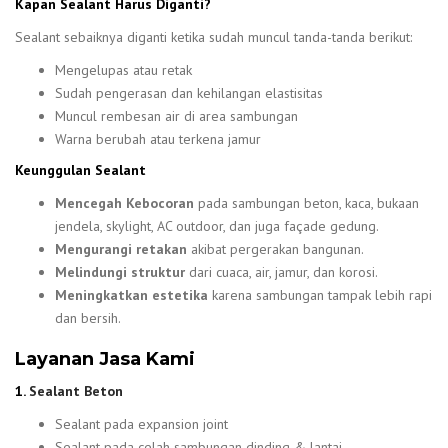
Kapan Sealant Harus Diganti?
Sealant sebaiknya diganti ketika sudah muncul tanda-tanda berikut:
Mengelupas atau retak
Sudah pengerasan dan kehilangan elastisitas
Muncul rembesan air di area sambungan
Warna berubah atau terkena jamur
Keunggulan Sealant
Mencegah Kebocoran
pada sambungan beton, kaca, bukaan
jendela, skylight, AC outdoor, dan juga façade gedung.
Mengurangi retakan
akibat pergerakan bangunan.
Melindungi struktur
dari cuaca, air, jamur, dan korosi.
Meningkatkan estetika
karena sambungan tampak lebih rapi
dan bersih.
Layanan Jasa Kami
1.
Sealant Beton
Sealant pada expansion joint
Sealant pada celah sambungan dinding & lantai