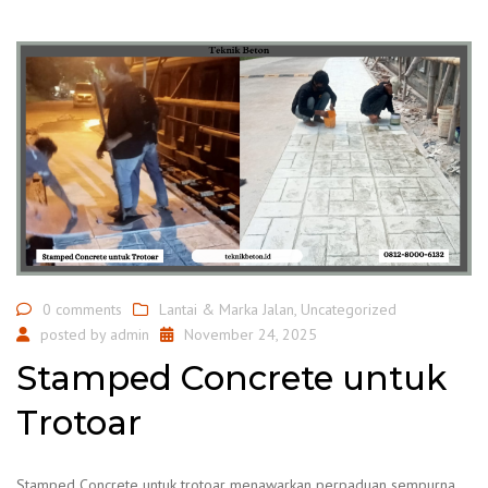
0 comments
Lantai & Marka Jalan
,
Uncategorized
posted by
admin
November 24, 2025
Stamped Concrete untuk
Trotoar
Stamped Concrete untuk trotoar menawarkan perpaduan sempurna