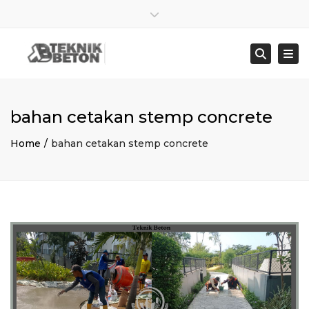
×
Close top bar
Sen – Jum : 8:00 – 17:00
021 8278 4845
Togg
Searc
bangunbersamaabadi@gmail.com
bahan cetakan stemp concrete
Home
bahan cetakan stemp concrete