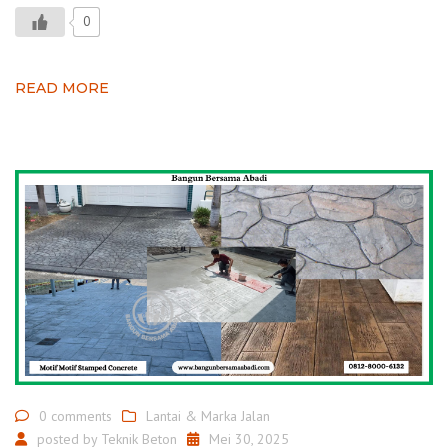
0
READ MORE
0 comments
Lantai & Marka Jalan
posted by
Teknik Beton
Mei 30, 2025