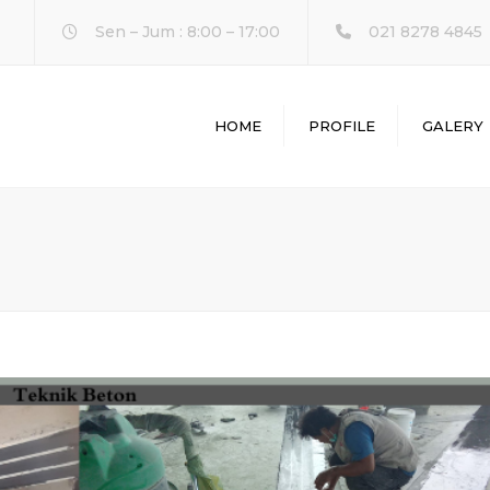
Sen – Jum : 8:00 – 17:00
021 8278 4845
HOME
PROFILE
GALERY
L