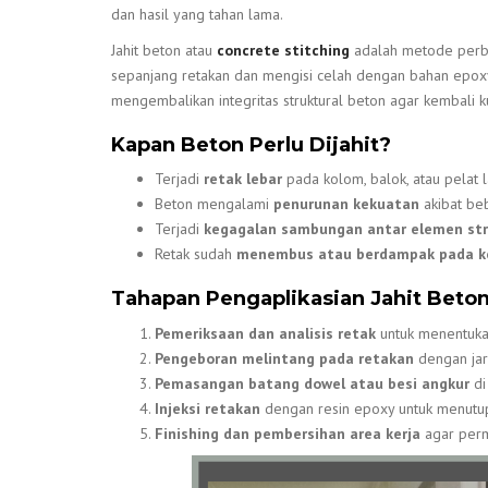
dan hasil yang tahan lama.
Jahit beton atau
concrete stitching
adalah metode perba
sepanjang retakan dan mengisi celah dengan bahan epoxy 
mengembalikan integritas struktural beton agar kembali ku
Kapan Beton Perlu Dijahit?
Terjadi
retak lebar
pada kolom, balok, atau pelat l
Beton mengalami
penurunan kekuatan
akibat beb
Terjadi
kegagalan sambungan antar elemen str
Retak sudah
menembus atau berdampak pada ke
Tahapan Pengaplikasian Jahit Beto
Pemeriksaan dan analisis retak
untuk menentukan
Pengeboran melintang pada retakan
dengan jar
Pemasangan batang dowel atau besi angkur
di
Injeksi retakan
dengan resin epoxy untuk menutup
Finishing dan pembersihan area kerja
agar perm