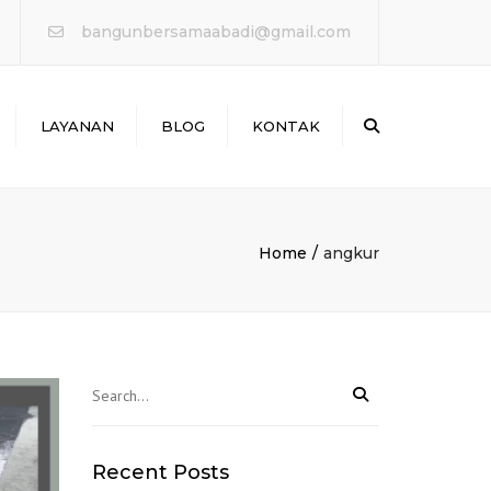
×
bangunbersamaabadi@gmail.com
Search
LAYANAN
BLOG
KONTAK
WATERPROOFING &
PERBAIKAN BOCOR
ANTAI & MARKA JALAN
Home
angkur
PERKUATAN
STRUKTURE
PROTEKSI KEBAKARAN
Recent Posts