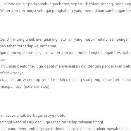
u rembesan air pada sambungan beton, seperti di kolam renang, bendung
a. Waterstop berfungsi sebagai penghalang yang memastikan sambungan be
stop di rancang untuk menghalangi jalur air yang masuk melalui sambungan 
 dan tahan terhadap kelembapan.
ngan mencegah masuknya air, waterstop juga melindungi tulangan besi dal
nan.
ti PVC atau bentonite, juga dapat menyesuaikan diri dengan pergerakan beto
fektivitasnya.
k dan ukuran, waterstop relatif mudah dipasang saat pengecoran beton, bai
aupun tepi (external stop).
 dan cocok untuk berbagai proyek beton.
s tinggi yang elastis dan juga tahan terhadap tekanan tinggi.
liat yang mengembang saat terkena air, cocok untuk struktur bawah tanah.