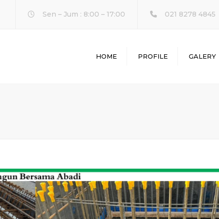
Sen – Jum : 8:00 – 17:00
021 8278 4845
HOME
PROFILE
GALERY
L