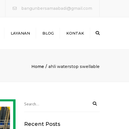
×
bangunbersamaabadi@gmail.com
Search
LAYANAN
BLOG
KONTAK
WATERPROOFING &
PERBAIKAN BOCOR
ANTAI & MARKA JALAN
Home
ahli waterstop swellable
PERKUATAN
STRUKTURE
PROTEKSI KEBAKARAN
Recent Posts